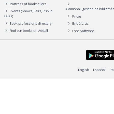
Portraits of booksellers
Caminha : gestion de biblioth
Events (Shows, Fairs, Public
sales)
Prices
Book professions directory
Bric à brac
Find our books on Addall
Free Software
English
Español
Po