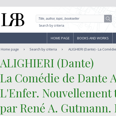
Search by criteria
HOME PAGE
BOOKS AND WORKS
Home page
Search by criteria
ALIGHIERI (Dante) - La Comédie 
‎ALIGHIERI (Dante)‎
‎La Comédie de Dante A
L'Enfer. Nouvellement 
par René A. Gutmann. 