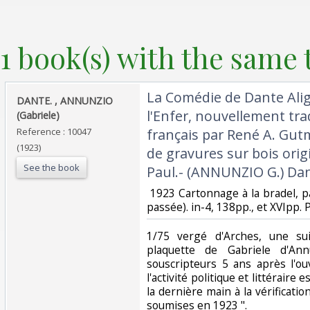
1 book(s) with the same t
‎La Comédie de Dante Alig
‎DANTE. , ANNUNZIO
l'Enfer, nouvellement tr
(Gabriele)‎
Reference : 10047
français par René A. Gut
(1923)
de gravures sur bois ori
See the book
Paul.- (ANNUNZIO G.) Dant
‎ 1923 Cartonnage à la bradel, pa
passée). in-4, 138pp., et XVIpp. 
‎1/75 vergé d'Arches, une su
plaquette de Gabriele d'Ann
souscripteurs 5 ans après l'ouv
l'activité politique et littéraire
la dernière main à la vérificatio
soumises en 1923 ". ‎