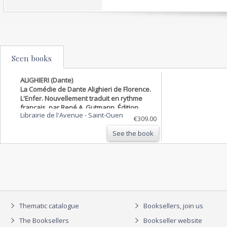
Seen books
ALIGHIERI (Dante)
La Comédie de Dante Alighieri de Florence.
L'Enfer. Nouvellement traduit en rythme
français, par René A. Gutmann. Édition
Librairie de l'Avenue
-
Saint-Ouen
décorée de gravures sur bois originales
€309.00
d'Hermann Paul
See the book
Thematic catalogue
Booksellers, join us
The Booksellers
Bookseller website