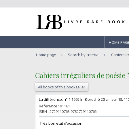
HOME PAG
Home page
Search by criteria
Cahiers ir
‎Cahiers irréguliers de poésie 
All books of this bookseller
‎La différence, n° 1 1995 In-8 broché 20 cm sur 13. 11
Reference : 91161
ISBN : 2729110763 9782729110765
‎ Très bon état d’occasion ‎