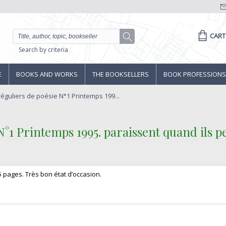
CART
Search by criteria
E
BOOKS AND WORKS
THE BOOKSELLERS
BOOK PROFESSIONS
réguliers de poésie N°1 Printemps 199...
N°1 Printemps 1995. paraissent quand ils p
5 pages. Très bon état d’occasion.‎