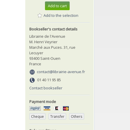
Add to cart
Add to the selection
Bookseller's contact details
Librairie de l'Avenue
M. Henri Veyrier
Marché aux Puces. 31, rue
Lecuyer
93400 Saint-Ouen
France
contact@librairie-avenue.fr
01 40 11 95 85
Contact bookseller
Payment mode
Cheque
Transfer
Others