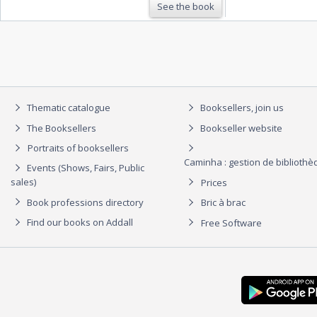
See the book
Thematic catalogue
Booksellers, join us
The Booksellers
Bookseller website
Portraits of booksellers
Caminha : gestion de biblioth
Events (Shows, Fairs, Public
sales)
Prices
Book professions directory
Bric à brac
Find our books on Addall
Free Software