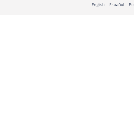
English
Español
Po