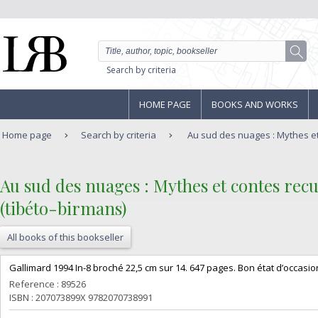
Search by criteria
HOME PAGE
BOOKS AND WORKS
Home page
Search by criteria
Au sud des nuages : Mythes et c
‎Au sud des nuages : Mythes et contes rec
(tibéto-birmans)‎
All books of this bookseller
‎Gallimard 1994 In-8 broché 22,5 cm sur 14. 647 pages. Bon état d’occasion
Reference : 89526
ISBN : 207073899X 9782070738991