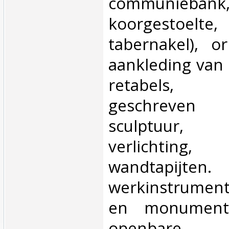
communiebank
koorgestoelte
tabernakel), 
aankleding van 
retabels, sc
geschreven 
sculptuur,
verlichting,
wandtapij
werkinstrumen
en monumenten
openbare 