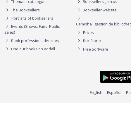
Thematic catalogue
Booksellers, join us
The Booksellers
Bookseller website
Portraits of booksellers
Caminha : gestion de biblioth
Events (Shows, Fairs, Public
sales)
Prices
Book professions directory
Bric à brac
Find our books on Addall
Free Software
English
Español
Po