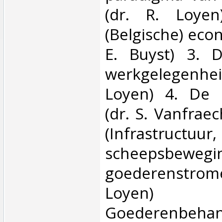
(dr. R. Loyen
(Belgische) econ
E. Buyst) 3. 
werkgelegenh
Loyen) 4. De 
(dr. S. Vanfrae
(Infrastructuur,
scheepsbewegi
goederenstro
Loye
Goederenbehan