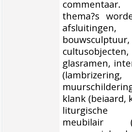
commentaar
thema?s worde
afsluitinge
bouwsculptuur,
cultusobjecte
glasramen, inte
(lambrizering,
muurschilderin
klank (beiaard, 
liturgisch
meubilair (bi