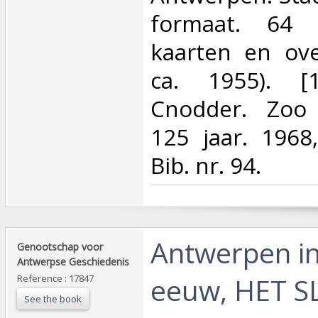
formaat. 64
kaarten en over
ca. 1955). 
Cnodder. Zoo
125 jaar. 1968
Bib. nr. 94.‎
‎Antwerpen i
‎Genootschap voor
Antwerpse Geschiedenis‎
eeuw, HET S
Reference : 17847
See the book