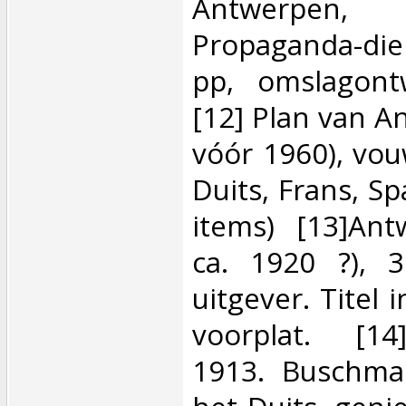
Antwerpen, (
Propaganda-die
pp, omslagont
[12] Plan van An
vóór 1960), vou
Duits, Frans, Sp
items) [13]Ant
ca. 1920 ?), 
uitgever. Titel 
voorplat. [1
1913. Buschma