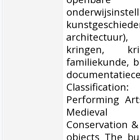
onderwijsinstel
kunstgeschieden
architectuur)
kringen, kr
familiekunde, b
documentatiece
Classification
Performing Art
Medieval ar
Conservation & 
objects The bui