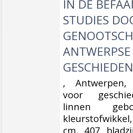
IN DE BEFA
STUDIES DO
GENOOTSCH
ANTWERPSE
GESCHIEDENI
‎, Antwerpen,
voor geschie
linnen ge
kleurstofwikke
cm, 407 bladz