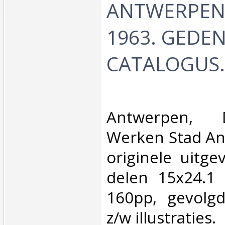
ANTWERPEN.
1963. GEDE
CATALOGUS. 
‎Antwerpen, 
Werken Stad An
originele uitge
delen 15x24.1 
160pp, gevolg
z/w illustraties.‎