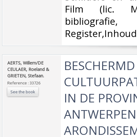
Film (lic. 
bibliografie,
Register,Inhoudst
‎BESCHERMD
‎AERTS, Willem/DE
CEULAER, Roeland &
GRIETEN, Stefaan.‎
CULTUURPA
Reference : 33726
See the book
IN DE PROVI
ANTWERPEN
ARONDISSE