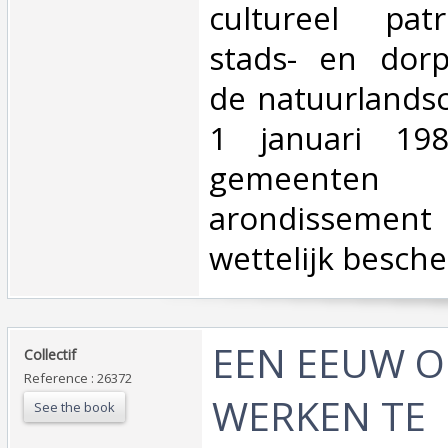
cultureel pat
stads- en dorp
de natuurlands
1 januari 1
gemeente
arondisseme
wettelijk besch
‎EEN EEUW 
‎Collectif‎
Reference : 26372
WERKEN TE
See the book