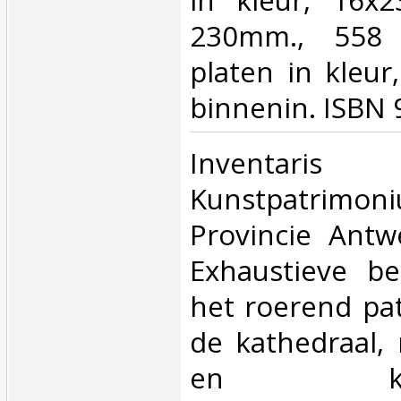
230mm., 558
platen in kleur,
binnenin. ISBN 
‎Inventar
Kunstpatrimo
Provincie Antw
Exhaustieve be
het roerend pa
de kathedraal, 
en kunsth