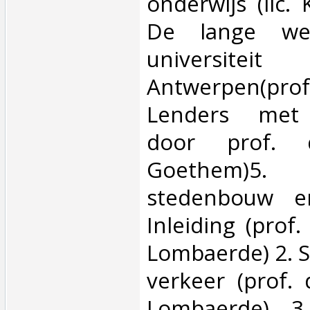
onderwijs (lic.
De lange we
univers
Antwerpen(p
Lenders met 
door prof. 
Goethem)5. A
stedenbouw e
Inleiding (prof. 
Lombaerde) 2. 
verkeer (prof. d
Lombaerde) 3.