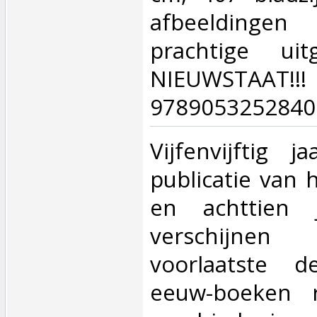
afbeeldinge
prachtige ui
NIEUWSTAA
9789053252840.
‎Vijfenvijftig 
publicatie van 
en achttien 
verschijn
voorlaatste d
eeuw-boeken 