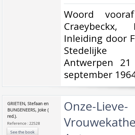
‎Woord voora
Craeybeckx, B
Inleiding door 
Stedelijke
Antwerpen 21 
september 1964.
‎Onze-Lieve-
‎GRIETEN, Stefaan en
BUNGENEERS, Joke (
red.).‎
Vrouwekathe
Reference : 22528
See the book