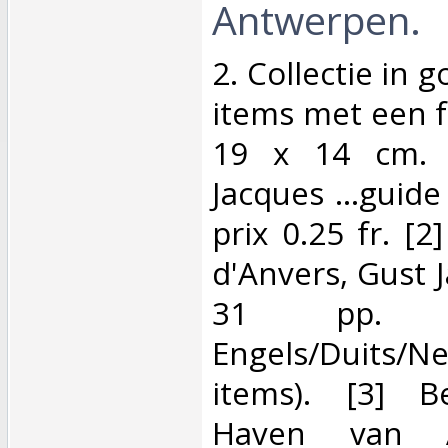
Antwerpen.‎
‎2. Collectie in 
items met een 
19 x 14 cm. [
Jacques ...guid
prix 0.25 fr. [2
d'Anvers, Gust 
31 pp. 
Engels/Duits/
items). [3] B
Haven van A