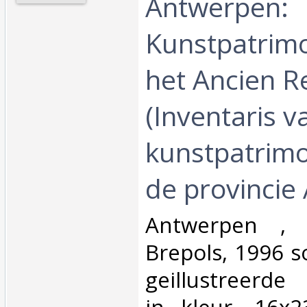
Antwerpen:
Kunstpatrim
het Ancien R
(Inventaris v
kunstpatrim
de provincie
‎Antwerpen , P
Brepols, 1996 s
geillustreerde
in kleur, 16x