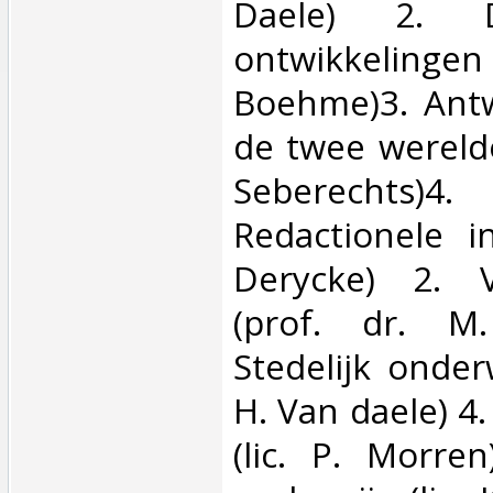
Daele) 2. D
ontwikkelin
Boehme)3. Antw
de twee wereldo
Seberechts)4.
Redactionele inl
Derycke) 2. V
(prof. dr. M
Stedelijk onder
H. Van daele) 4.
(lic. P. Morren