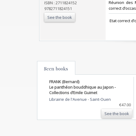
‎Réunion des 
ISBN : 2711824152
correct d’occasi
9782711824151
See the book
‎ Etat correct d’
Seen books
FRANK (Bernard)
Le panthéon bouddhique au Japon -
Collections d’Emile Guimet
Librairie de l'Avenue
-
Saint-Ouen
€47.00
See the book