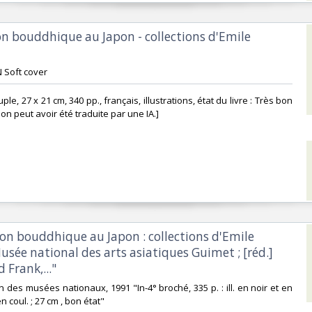
on bouddhique au Japon - collections d'Emile
 Soft cover ‎
ple, 27 x 21 cm, 340 pp., français, illustrations, état du livre : Très bon
ion peut avoir été traduite par une IA.]‎
éon bouddhique au Japon : collections d'Emile
sée national des arts asiatiques Guimet ; [réd.]
Frank,..." ‎
on des musées nationaux, 1991 "In-4° broché, 335 p. : ill. en noir et en
 en coul. ; 27 cm , bon état" ‎