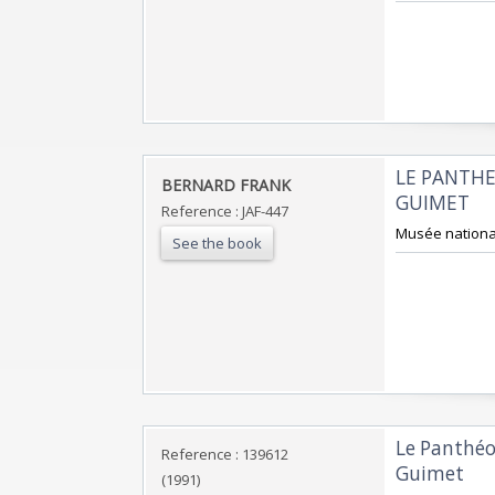
‎LE PANTH
‎BERNARD FRANK‎
GUIMET‎
Reference : JAF-447
‎Musée national
See the book
‎Le Panthé
Reference : 139612
Guimet‎
(1991)