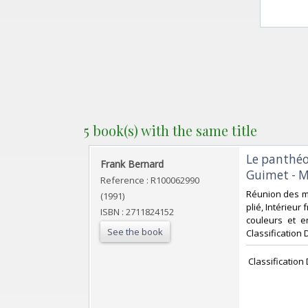
5 book(s) with the same title
‎Le panthé
‎Frank Bernard‎
Guimet - M
Reference : R100062990
‎Réunion des m
(1991)
plié, Intérieur
ISBN : 2711824152
couleurs et en
See the book
Classification 
‎ Classificatio