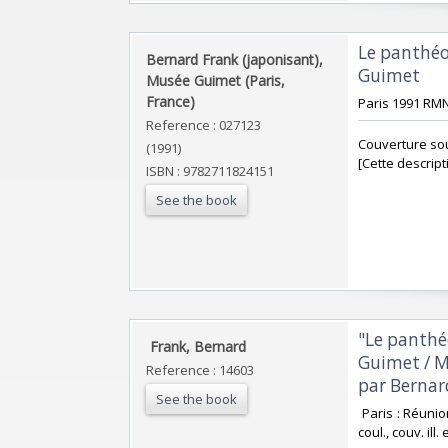
‎Le panthé
‎Bernard Frank (japonisant),
Guimet‎
Musée Guimet (Paris,
France)‎
‎Paris 1991 RMN
Reference : 027123
‎Couverture sou
(1991)
[Cette descript
ISBN : 9782711824151
See the book
‎"Le panth
‎ Frank, Bernard ‎
Guimet / Mu
Reference : 14603
par Bernard 
See the book
‎ Paris : Réuni
coul., couv. ill.