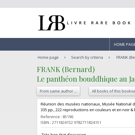
HOME PAG
Home page
Search by criteria
FRANK (Be
‎FRANK (Bernard)‎
‎Le panthéon bouddhique au Ja
From same author ...
All books of this bookse
‎Réunion des musées nationaux, Musée National des
335 pp., 222 reproductions en couleurs et en noir & b
Reference : 85196
ISBN : 2711824152 9782711824151
‎ Très bon état d’occasion ‎