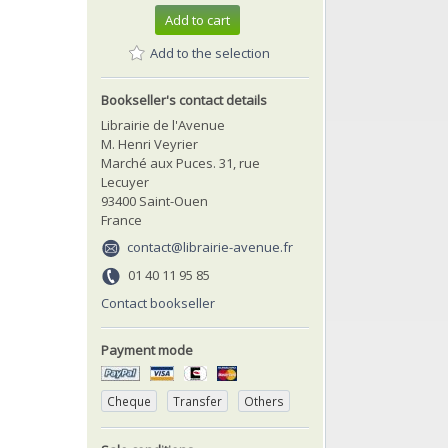
Add to cart
Add to the selection
Bookseller's contact details
Librairie de l'Avenue
M. Henri Veyrier
Marché aux Puces. 31, rue
Lecuyer
93400 Saint-Ouen
France
contact@librairie-avenue.fr
01 40 11 95 85
Contact bookseller
Payment mode
Cheque
Transfer
Others