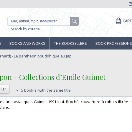
CART
Search by criteria
E
BOOKS AND WORKS
THE BOOKSELLERS
BOOK PROFESSIONS
rnard) - Le panthéon bouddhique au Jap...
pon - Collections d’Emile Guimet‎
ller
5 book(s) with the same title
 arts asiatiques Guimet 1991 In-4. Broché, couverture à rabats illtrée e
lanc.‎