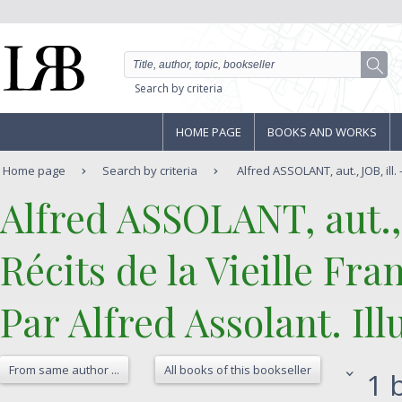
Search by criteria
HOME PAGE
BOOKS AND WORKS
Home page
Search by criteria
Alfred ASSOLANT, aut., JOB, ill. -
‎Alfred ASSOLANT, aut., J
‎Récits de la Vieille F
Par Alfred Assolant. Illu
From same author ...
All books of this bookseller
1 b