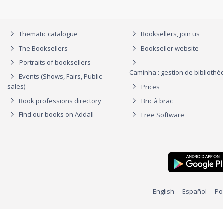
Thematic catalogue
Booksellers, join us
The Booksellers
Bookseller website
Portraits of booksellers
Caminha : gestion de biblioth
Events (Shows, Fairs, Public
sales)
Prices
Book professions directory
Bric à brac
Find our books on Addall
Free Software
English
Español
Po