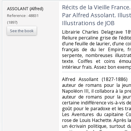
‎Récits de la Vieille Fran
‎ASSOLANT (Alfred)‎
Par Alfred Assolant. Illust
Reference : 48831
Illustrations de JOB‎
(1897)
See the book
‎Librairie Charles Delagrave 18
Reliure percaline grise de l’édi
d’une feuille de laurier, d’une c
français de du Ier Empire, f
serpente, nombreuses illustra
texte. Coiffes et coins émous
intérieur frais. Assez bon exempl
‎Alfred Assollant (1827-1886)
auteur de romans pour la jeu
Napoléon III, il collabora à la p
auteur de romans pour la jeu
certaine indifférence vis-à-vis d
goût pour le paradoxe et les trai
Les Aventures du capitaine Co
rose de Louis Hachette. Après la
un écrivain politique, surtout