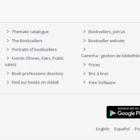
Thematic catalogue
Booksellers, join us
The Booksellers
Bookseller website
Portraits of booksellers
Caminha : gestion de biblioth
Events (Shows, Fairs, Public
sales)
Prices
Book professions directory
Bric à brac
Find our books on Addall
Free Software
English
Español
Po