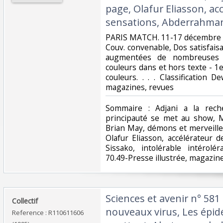
page, Olafur Eliasson, ac
sensations, Abderrahman
‎PARIS MATCH. 11-17 décembre 2
Couv. convenable, Dos satisfaisa
augmentées de nombreuses p
couleurs dans et hors texte - 1e
couleurs. . . . Classification D
magazines, revues‎
‎Sommaire : Adjani a la rec
principauté se met au show, M
Brian May, démons et merveille
Olafur Eliasson, accélérateur
Sissako, intolérable intérolé
70.49-Presse illustrée, magazine
‎Sciences et avenir n° 581
‎Collectif‎
nouveaux virus, Les épi
Reference : R110611606