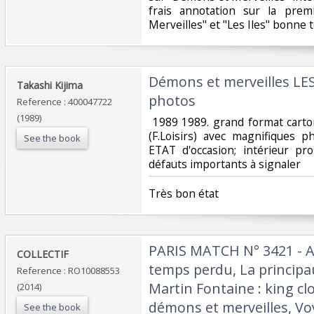
frais annotation sur la pre
Merveilles" et "Les Iles" bonne 
‎Démons et merveilles L
‎Takashi Kijima‎
photos‎
Reference : 400047722
(1989)
‎ 1989 1989. grand format cart
(F.Loisirs) avec magnifiques
See the book
ETAT d'occasion; intérieur pr
défauts importants à signaler‎
‎Très bon état‎
‎PARIS MATCH N° 3421 - A
‎COLLECTIF‎
temps perdu, La principa
Reference : RO10088553
Martin Fontaine : king cl
(2014)
démons et merveilles, Vo
See the book