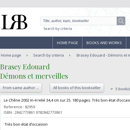
Search by criteria
HOME PAGE
BOOKS AND WORKS
Home page
Search by criteria
Brasey Edouard - Démons et m
‎Brasey Edouard‎
‎Démons et merveilles‎
From same author ...
All books of this bookseller
5 book(s
‎Le Chêne 2002 In-4 relié 34,4 cm sur 25. 180 pages. Très bon état d’occasi
Reference : 82959
ISBN : 2842773861 9782842773861
‎ Très bon état d’occasion ‎