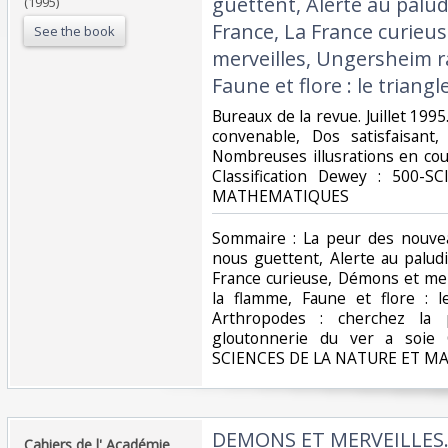
guettent, Alerte au palu
(1995)
France, La France curieu
See the book
merveilles, Ungersheim r
Faune et flore : le triangl
‎Bureaux de la revue. Juillet 1995
convenable, Dos satisfaisant,
Nombreuses illusrations en coule
Classification Dewey : 500
MATHEMATIQUES‎
‎Sommaire : La peur des nouve
nous guettent, Alerte au palud
France curieuse, Démons et me
la flamme, Faune et flore : l
Arthropodes : cherchez la p
gloutonnerie du ver a soie C
SCIENCES DE LA NATURE ET M
‎DEMONS ET MERVEILLES.
‎Cahiers de l' Académie