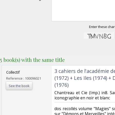
Enter these char
5 book(s) with the same title
‎3 cahiers de l'académie 
‎Collectif‎
(1972) + Les Iles (1974) 
Reference : 100096021
(1976)‎
See the book
‎Chantreau et Cie (Imp.) in8. S
iconographie en noir et blanc‎
‎dos recollés volume "Magies" 
sur "Démons et Merveilles" int