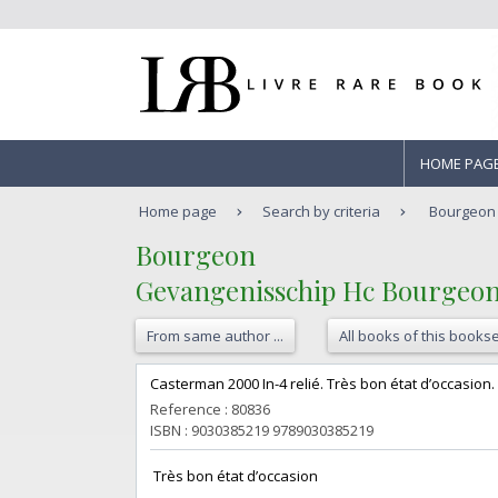
HOME PAG
Home page
Search by criteria
Bourgeon 
‎Bourgeon‎
‎Gevangenisschip Hc Bourgeon
From same author ...
All books of this bookse
‎Casterman 2000 In-4 relié. Très bon état d’occasion.‎
Reference : 80836
ISBN : 9030385219 9789030385219
‎ Très bon état d’occasion ‎