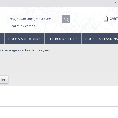
CART
Search by criteria
E
BOOKS AND WORKS
THE BOOKSELLERS
BOOK PROFESSIONS
- Gevangenisschip Hc Bourgeon
‎
ller