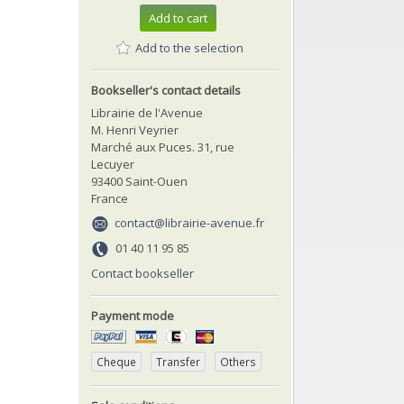
Add to cart
Add to the selection
Bookseller's contact details
Librairie de l'Avenue
M. Henri Veyrier
Marché aux Puces. 31, rue
Lecuyer
93400 Saint-Ouen
France
contact@librairie-avenue.fr
01 40 11 95 85
Contact bookseller
Payment mode
Cheque
Transfer
Others