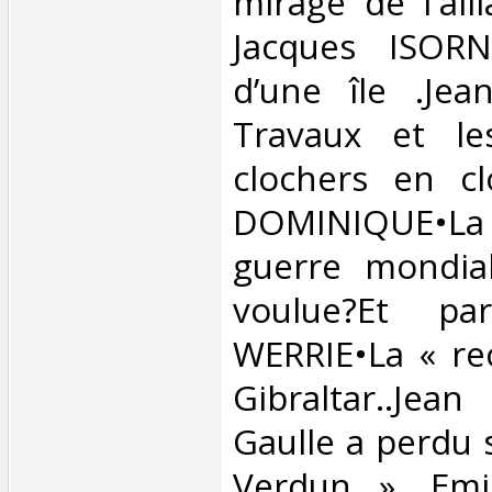
mirage de l'all
Jacques ISORN
d’une île .Jea
Travaux et le
clochers en cl
DOMINIQUE•L
guerre mondial
voulue?Et pa
WERRIE•La « re
Gibraltar..J
Gaulle a perdu s
Verdun ». Emi