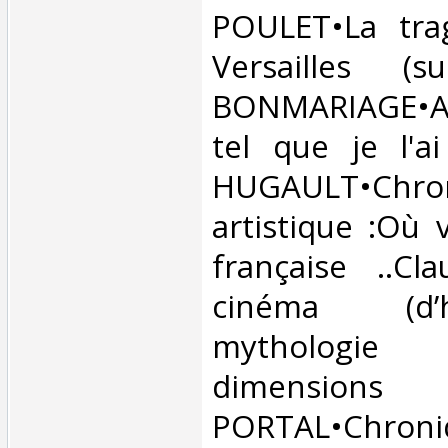
POULET•La tra
Versailles (su
BONMARIAGE•An
tel que je l'a
HUGAULT•Chro
artistique :Où 
française ..Cl
cinéma (d’
mytholog
dimension
PORTAL•Chroni