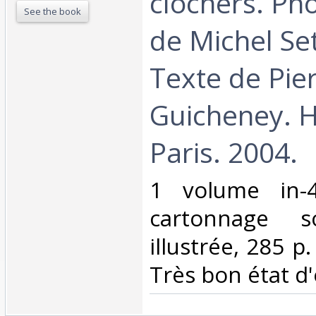
clochers. Ph
See the book
de Michel Se
Texte de Pie
Guicheney. 
Paris. 2004.‎
‎1 volume in-4
cartonnage s
illustrée, 285 p.
Très bon état d'