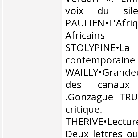
voix du sile
PAULIEN•L'A
Africains
STOLYPINE•La 
contemporain
WAILLY•Grande
des canaux
.Gonzague TRUC
critiqu
THERIVE•Lectu
Deux lettres ou