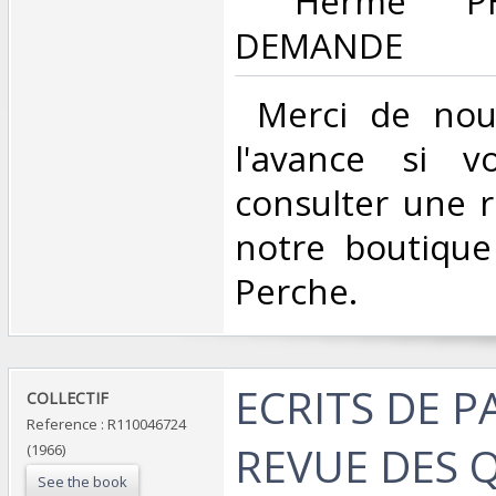
‎ Hermé P
DEMANDE ‎
‎ Merci de nou
l'avance si v
consulter une 
notre boutique
Perche.‎
‎ECRITS DE PA
‎COLLECTIF‎
Reference : R110046724
REVUE DES 
(1966)
See the book