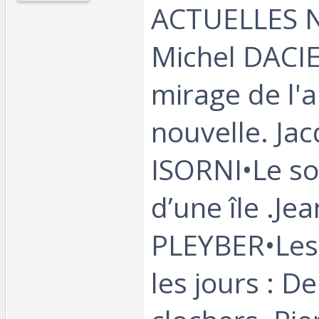
ACTUELLES N
Michel DACI
mirage de l'a
nouvelle. Ja
ISORNI•Le so
d’une île .Jea
PLEYBER•Les
les jours : D