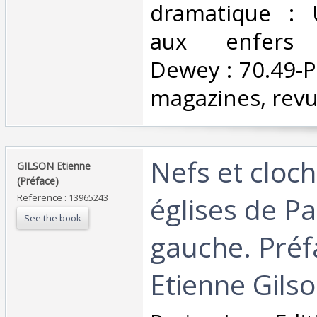
dramatique : 
aux enfers Cl
Dewey : 70.49-Pr
magazines, revu
‎Nefs et cloc
‎GILSON Etienne
(Préface)‎
églises de Par
Reference : 13965243
See the book
gauche. Préf
Etienne Gilson