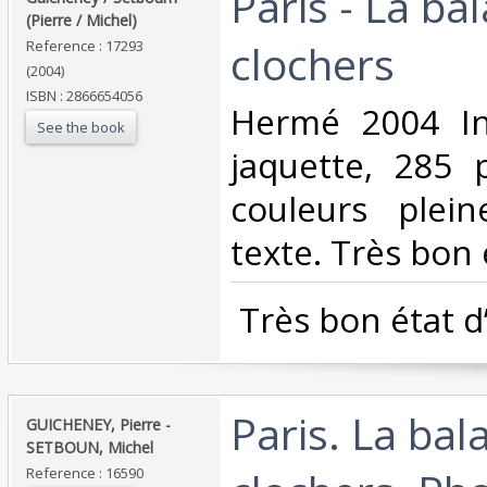
‎Paris - La b
(Pierre / Michel)‎
clochers‎
Reference : 17293
(2004)
ISBN : 2866654056
‎Hermé 2004 In
See the book
jaquette, 285 
couleurs plei
texte. Très bon é
‎ Très bon état d
‎Paris. La ba
‎GUICHENEY, Pierre -
SETBOUN, Michel‎
Reference : 16590