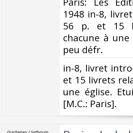
‎Paris: Les Edi
1948 in-8, livre
56 p. et 15 li
chacune à une é
peu défr.‎
‎in-8, livret int
et 15 livrets re
une église. Etu
[M.C.: Paris].‎
‎Guicheney / Setboum