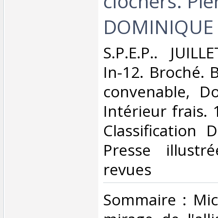
clochers. Pie
DOMINIQUE‎
‎S.P.E.P.. JUIL
In-12. Broché. 
convenable, Dos
Intérieur frais. 
Classification 
Presse illustr
revues‎
‎Sommaire : Mi