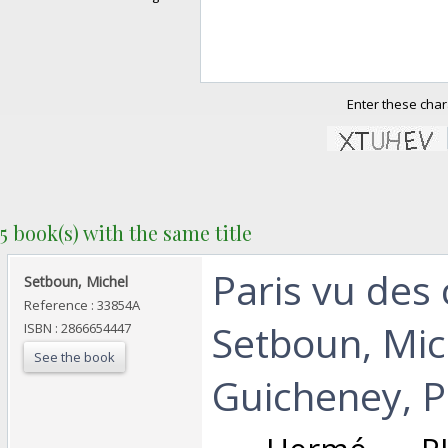
Enter these char
5 book(s) with the same title
‎Paris vu des
‎Setboun, Michel ‎
Reference : 33854A
Setboun, Mic
ISBN : 2866654447
See the book
Guicheney, Pi