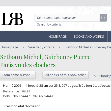
Search by criteria
HOME PAGE
BOOKS AND WORKS
Home page
Search by criteria
Setboun Michel, Guicheney Pier
‎Setboun Michel, Guicheney Pierre‎
‎Paris vu des clochers‎
From same author ...
All books of this bookseller
5 book(s
‎Hermé 2006 In-4 broché 28 cm sur 25,8. 207 pages. Très bon état d’occasi
Reference : 76321
ISBN : 2866654447 9782866654443
‎ Très bon état d’occasion ‎