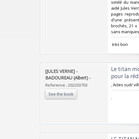
similé du manu
aidé Jules Ve
pages reprodu
d'une présent
brochés, 21 x 
sans manques. 
‎ très bon ‎
‎Le titan m
‎[JULES VERNE] -
pour la ré
BADOUREAU (Albert) - ‎
‎, Actes sud/ vil
Reference : 202203703
See the book
‎.‎