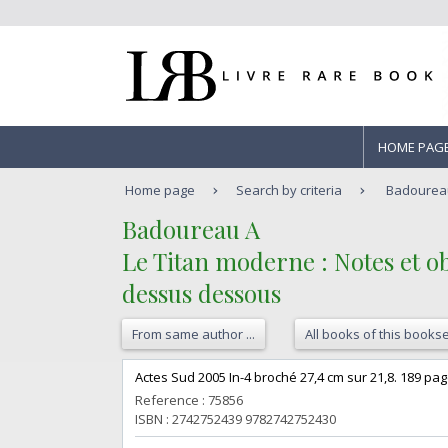
HOME PAG
Home page
Search by criteria
Badoureau 
‎Badoureau A‎
‎Le Titan moderne : Notes et 
dessus dessous‎
From same author ...
All books of this bookse
‎Actes Sud 2005 In-4 broché 27,4 cm sur 21,8. 189 pag
Reference : 75856
ISBN : 2742752439 9782742752430