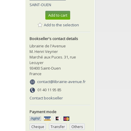
SAINT-OUEN
Add to cart
Add to the selection
Bookseller's contact details
Librairie de l'Avenue
M. Henri Veyrier
Marché aux Puces. 31, rue
Lecuyer
93400 Saint-Ouen
France
contact@librairie-avenue.fr
01 40 11 95 85
Contact bookseller
Payment mode
Cheque
Transfer
Others