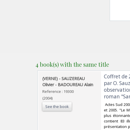
4 book(s) with the same title
‎Coffret d
‎(VERNE) - SAUZEREAU
par O. Sau
Olivier - BADOUREAU Alain‎
observation
Reference : 19300
roman "San
(2004)
‎ Actes Sud 20
See the book
et 2005. "Le M
plus étonnant
contient 83 i
présentation p