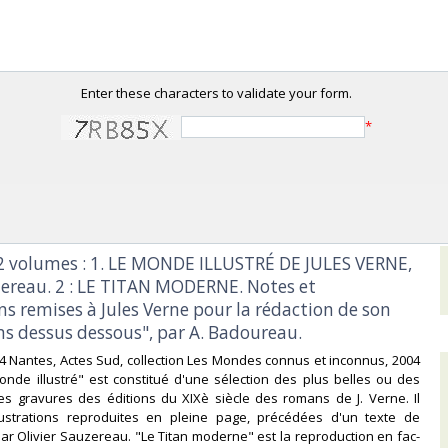
Enter these characters to validate your form.
*
e 2 volumes : 1. LE MONDE ILLUSTRÉ DE JULES VERNE,
zereau. 2 : LE TITAN MODERNE. Notes et
s remises à Jules Verne pour la rédaction de son
s dessus dessous", par A. Badoureau.‎
04 Nantes, Actes Sud, collection Les Mondes connus et inconnus, 2004
onde illustré" est constitué d'une sélection des plus belles ou des
es gravures des éditions du XIXè siècle des romans de J. Verne. Il
llustrations reproduites en pleine page, précédées d'un texte de
ar Olivier Sauzereau. "Le Titan moderne" est la reproduction en fac-