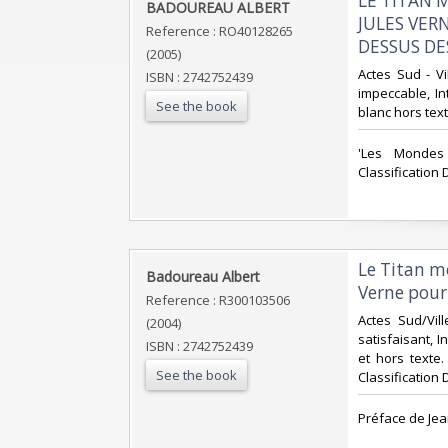
‎LE TITAN
‎BADOUREAU ALBERT‎
JULES VER
Reference : RO40128265
DESSUS DE
(2005)
‎Actes Sud - V
ISBN : 2742752439
impeccable, In
See the book
blanc hors texte
‎'Les Mondes
Classification 
‎Le Titan m
‎Badoureau Albert‎
Verne pour
Reference : R300103506
‎Actes Sud/Vi
(2004)
satisfaisant, I
ISBN : 2742752439
et hors texte.
See the book
Classification
‎Préface de Je