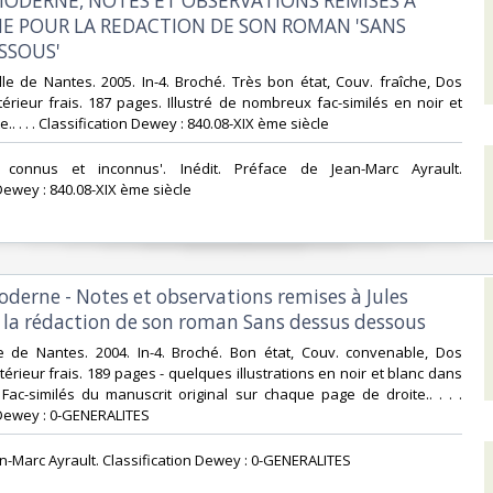
 MODERNE, NOTES ET OBSERVATIONS REMISES A
NE POUR LA REDACTION DE SON ROMAN 'SANS
SSOUS'‎
ille de Nantes. 2005. In-4. Broché. Très bon état, Couv. fraîche, Dos
térieur frais. 187 pages. Illustré de nombreux fac-similés en noir et
.. . . . Classification Dewey : 840.08-XIX ème siècle‎
 connus et inconnus'. Inédit. Préface de Jean-Marc Ayrault.
Dewey : 840.08-XIX ème siècle‎
oderne - Notes et observations remises à Jules
 la rédaction de son roman Sans dessus dessous‎
lle de Nantes. 2004. In-4. Broché. Bon état, Couv. convenable, Dos
ntérieur frais. 189 pages - quelques illustrations en noir et blanc dans
 Fac-similés du manuscrit original sur chaque page de droite.. . . .
 Dewey : 0-GENERALITES‎
an-Marc Ayrault. Classification Dewey : 0-GENERALITES‎