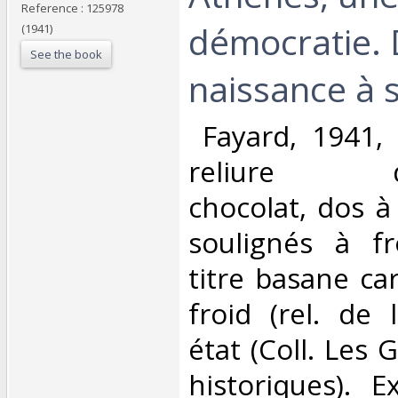
Reference : 125978
démocratie. 
(1941)
See the book
naissance à s
‎ Fayard, 1941,
reliure dem
chocolat, dos à
soulignés à fr
titre basane ca
froid (rel. de 
état (Coll. Les
historiques). E