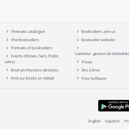
Thematic catalogue
Booksellers, join us
The Booksellers
Bookseller website
Portraits of booksellers
Caminha : gestion de biblioth
Events (Shows, Fairs, Public
sales)
Prices
Book professions directory
Bric à brac
Find our books on Addall
Free Software
English
Español
Po