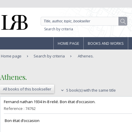
Search by criteria
HOME PAGE
BOOKS AND WORKS
Home page
Search by criteria
Athenes.
‎Athenes.‎
All books of this bookseller
5 book(s) with the same title
‎Fernand nathan 1934 In-8 relié. Bon état d’occasion.‎
Reference : 74762
‎ Bon état d’occasion ‎