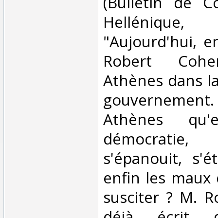
(Bulletin de C
Helléniqu
"Aujourd'hui, e
Robert Cohe
Athènes dans l
gouvernement. 
Athènes qu'
démocrati
s'épanouit, s'é
enfin les maux 
susciter ? M. 
déjà écrit d