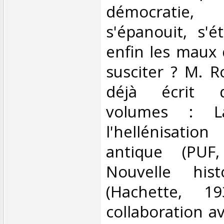
démocrati
s'épanouit, s'é
enfin les maux 
susciter ? M. 
déjà écrit d
volumes : L
l'hellénisat
antique (PUF
Nouvelle hist
(Hachette, 1
collaboration a