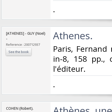
‎.‎
‎Athenes. ‎
‎[ATHENES] - GUY (Noel)
- ‎
Reference : 200712937
‎Paris, Fernand
See the book
in-8, 158 pp.,
l'éditeur.‎
‎.‎
‎Athènes, un
‎COHEN (Robert).‎