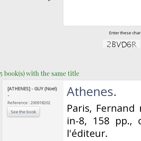
Enter these char
5 book(s) with the same title
‎Athenes. ‎
‎[ATHENES] - GUY (Noel)
- ‎
Reference : 200918202
‎Paris, Fernand
See the book
in-8, 158 pp.,
l'éditeur.‎