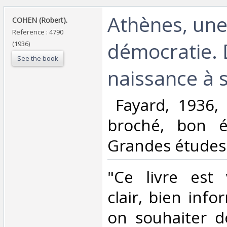
‎Athènes, un
‎COHEN (Robert).‎
Reference : 4790
démocratie. 
(1936)
See the book
naissance à s
‎ Fayard, 1936,
broché, bon ét
Grandes études 
‎"Ce livre est 
clair, bien inf
on souhaiter d