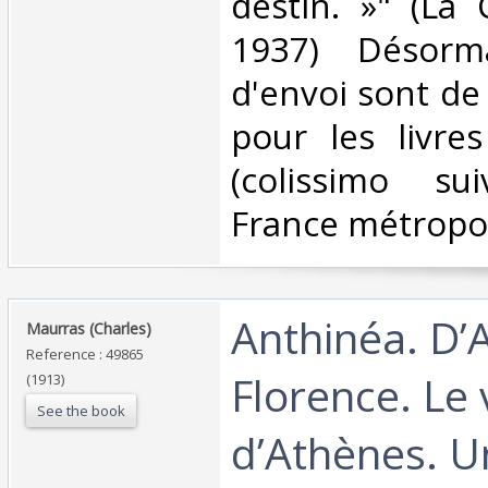
destin. »" (La 
1937) Désorma
d'envoi sont de
pour les livre
(colissimo su
France métropoli
‎Anthinéa. D’
‎Maurras (Charles)‎
Reference : 49865
Florence. Le
(1913)
See the book
d’Athènes. Un