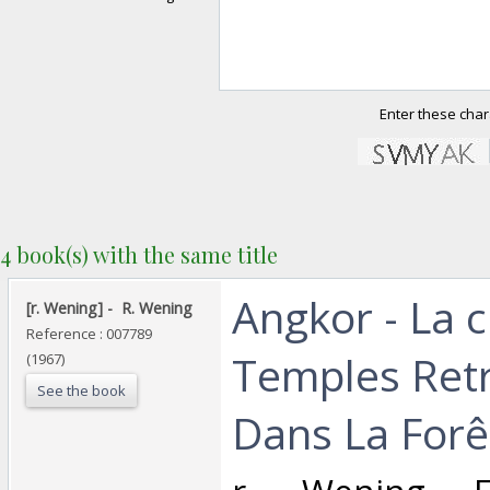
Enter these char
4 book(s) with the same title
‎Angkor - La 
‎[r. Wening] - ‎ ‎R. Wening‎
Reference : 007789
Temples Ret
(1967)
See the book
Dans La Forêt