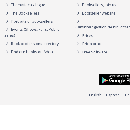
Thematic catalogue
Booksellers, join us
The Booksellers
Bookseller website
Portraits of booksellers
Caminha : gestion de biblioth
Events (Shows, Fairs, Public
sales)
Prices
Book professions directory
Bric à brac
Find our books on Addall
Free Software
English
Español
Po