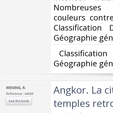
Nombreuses
couleurs contre 
Classification
Géographie géné
‎ Classificatio
Géographie géné
‎Angkor. La c
‎WENING, R.‎
Reference : 44369
temples retr
See the book