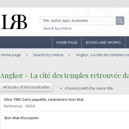
Search by criteria
HOME PAGE
BOOKS AND WORKS
Home page
Search by criteria
Angkor - La cité des temples re
‎Angkor - La cité des temples retrouvée dan
All books of this bookseller
4 book(s) with the same title
‎Silva 1965 Sans jaquette, néanmoins bon état. ‎
Reference : 70359
‎ Bon état d’occasion ‎