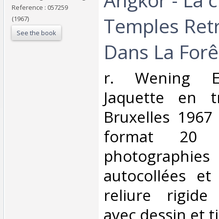
Reference : 057259
Temples Ret
(1967)
See the book
Dans La Forêt
‎r. Wening Ed
Jaquette en t
Bruxelles 1967
format 20
photographies
autocollées et
reliure rigide
avec dessin et ti