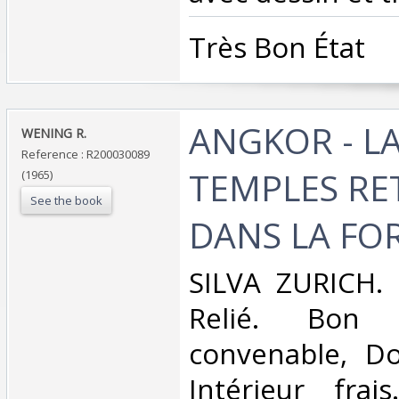
‎Très Bon État ‎
‎ANGKOR - LA
‎WENING R.‎
Reference : R200030089
TEMPLES RE
(1965)
See the book
DANS LA FOR
‎SILVA ZURICH. 
Relié. Bon 
convenable, Dos
Intérieur frai