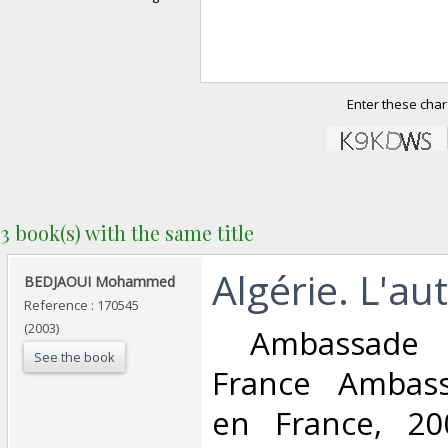
Enter these char
3 book(s) with the same title
‎Algérie. L'aut
‎BEDJAOUI Mohammed ‎
Reference : 170545
(2003)
‎ Ambassade 
See the book
France Ambass
en France, 200