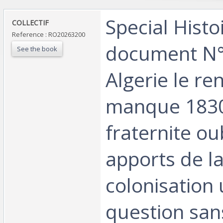
‎Special Histo
‎COLLECTIF‎
Reference : RO20263200
document N°7
See the book
Algerie le r
manque 1830/
fraternite oub
apports de l
colonisation
question sans