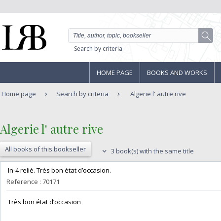
Search by criteria
HOME PAGE
BOOKS AND WORKS
Home page
Search by criteria
Algerie l' autre rive
‎Algerie l' autre rive‎
All books of this bookseller
3 book(s) with the same title
‎ In-4 relié. Très bon état d’occasion.‎
Reference : 70171
‎ Très bon état d’occasion ‎