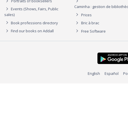
Portraits of booksellers
Caminha : gestion de biblioth
Events (Shows, Fairs, Public
sales)
Prices
Book professions directory
Bric à brac
Find our books on Addall
Free Software
English
Español
Po