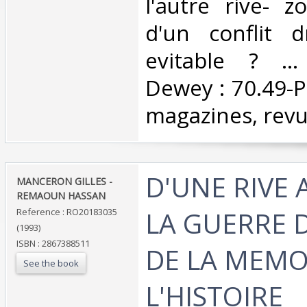
l'autre rive- 
d'un conflit 
evitable ? ... 
Dewey : 70.49-Pr
magazines, revu
‎D'UNE RIVE 
‎MANCERON GILLES -
REMAOUN HASSAN‎
LA GUERRE D
Reference : RO20183035
(1993)
ISBN : 2867388511
DE LA MEMO
See the book
L'HISTOIRE‎