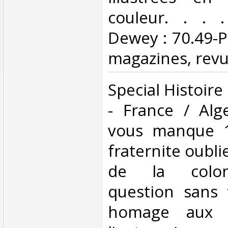
couleur. . . . 
Dewey : 70.49-Pr
magazines, revu
‎Special Histoi
- France / Alg
vous manque 1
fraternite oubli
de la colon
question sans f
homage aux t