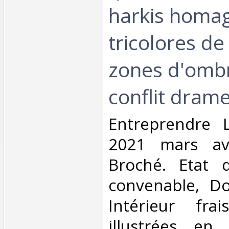
harkis homa
tricolores de 
zones d'omb
conflit drame
‎Entreprendre 
2021 mars avr
Broché. Etat d
convenable, Dos
Intérieur fra
illustrées en 