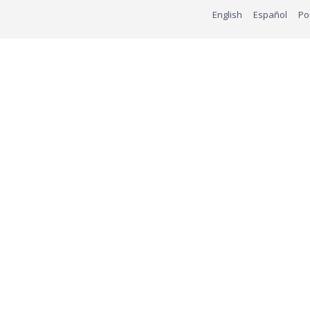
English
Español
Po