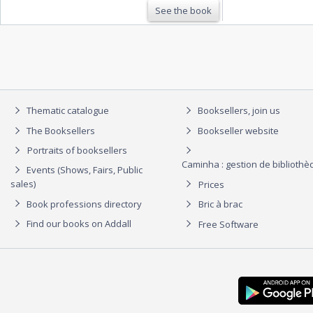
See the book
Thematic catalogue
Booksellers, join us
The Booksellers
Bookseller website
Portraits of booksellers
Caminha : gestion de biblioth
Events (Shows, Fairs, Public
sales)
Prices
Book professions directory
Bric à brac
Find our books on Addall
Free Software