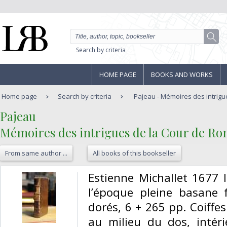
Search by criteria
HOME PAGE
BOOKS AND WORKS
Home page
Search by criteria
Pajeau - Mémoires des intrigue
‎Pajeau‎
‎Mémoires des intrigues de la Cour de Rom
From same author ...
All books of this bookseller
‎Estienne Michallet 1677 
l’époque pleine basane 
dorés, 6 + 265 pp. Coiffe
au milieu du dos, intéri