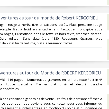
 aventures autour du monde de Robert KERGORIEU.‎
agrin rouge à nerfs, titre et caissons dorés. Plats percaline rouge
adruple filet à froid en encadrement. Faux-titre, frontispice sous
4 pages, illustrations dans le texte et hors-texte, tranches dorées.
èvre éditeur. Sans date (vers 1880) Rousseurs éparses, plus
 début et fin de volume, plats légèrement frottés.‎
 Aventures autour du Monde de ROBERT KERGORIEU‎
FEVRE -316 pages - Nombreuses gravures en et hors-texte.Petit In-4°
eur Rouge percaline Premier plat orné et décoré, tranche
nt défraichi.‎
à nos conditions générales de vente :Les frais de port sont affichés à
f. Il se peut que nous devions vous contacter pour vous informer du
anchissement supplémentaire en fonction du poids et du nombre de