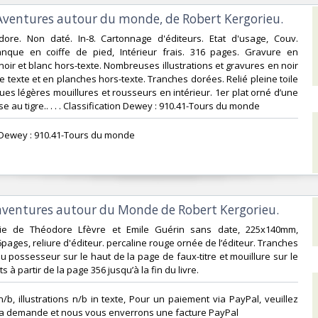
 Aventures autour du monde, de Robert Kergorieu.‎
dore. Non daté. In-8. Cartonnage d'éditeurs. Etat d'usage, Couv.
anque en coiffe de pied, Intérieur frais. 316 pages. Gravure en
noir et blanc hors-texte. Nombreuses illustrations et gravures en noir
e texte et en planches hors-texte. Tranches dorées. Relié pleine toile
ques légères mouillures et rousseurs en intérieur. 1er plat orné d’une
 au tigre.. . . . Classification Dewey : 910.41-Tours du monde‎
n Dewey : 910.41-Tours du monde‎
 aventures autour du Monde de Robert Kergorieu.‎
airie de Théodore Lfèvre et Emile Guérin sans date, 225x140mm,
6pages, reliure d'éditeur. percaline rouge ornée de l’éditeur. Tranches
 possesseur sur le haut de la page de faux-titre et mouillure sur le
s à partir de la page 356 jusqu’à la fin du livre. ‎
n/b, illustrations n/b in texte, Pour un paiement via PayPal, veuillez
la demande et nous vous enverrons une facture PayPal‎