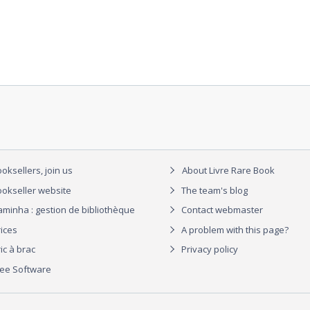
oksellers, join us
About Livre Rare Book
okseller website
The team's blog
aminha : gestion de bibliothèque
Contact webmaster
rices
A problem with this page?
ic à brac
Privacy policy
ree Software