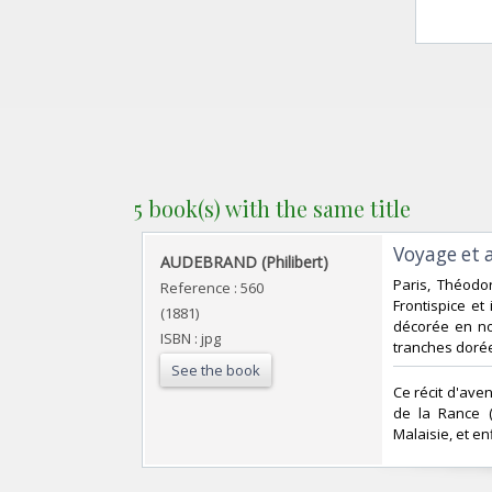
5 book(s) with the same title
‎Voyage et
‎AUDEBRAND (Philibert)‎
‎Paris, Théodo
Reference : 560
Frontispice et 
(1881)
décorée en noir
ISBN : jpg
tranches dorée
See the book
‎Ce récit d'av
de la Rance (
Malaisie, et en