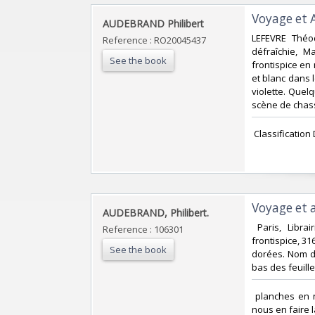
‎Voyage et
‎AUDEBRAND Philibert‎
‎LEFEVRE Théo
Reference : RO20045437
défraîchie, M
See the book
frontispice en 
et blanc dans l
violette. Quel
scène de chasse
‎ Classificatio
‎Voyage et
‎AUDEBRAND, Philibert.‎
‎ Paris, Libr
Reference : 106301
frontispice, 31
See the book
dorées. Nom du
bas des feuillet
‎ planches en 
nous en faire 