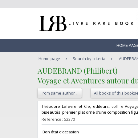
HOME PAG
Home page
Search by criteria
AUDEBRAND 
‎AUDEBRAND (Philibert)‎
‎Voyage et Aventures autour 
From same author ...
All books of this bookse
‎Théodore Lefèvre et Cie, éditeurs, coll. « Voyag
biseautés, premier plat orné d’une composition figur
Reference : 52370
‎ Bon état d’occasion ‎