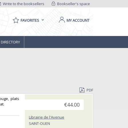
Write to the booksellers
Bookseller's space
FAVORITES
MY ACCOUNT
 DIRECTORY
PDF
ouge, plats
t.‎
€44.00
Librairie de l'Avenue
SAINT-OUEN