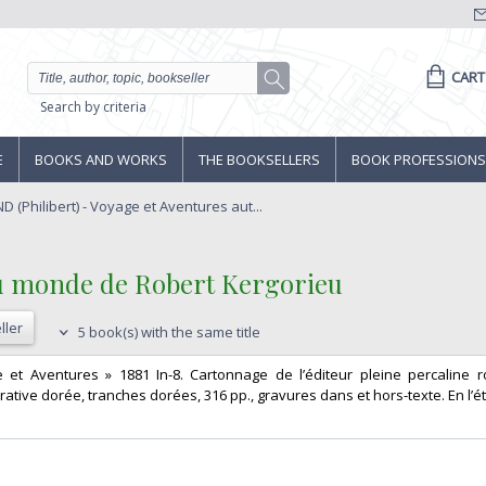
CART
Search by criteria
E
BOOKS AND WORKS
THE BOOKSELLERS
BOOK PROFESSIONS
(Philibert) - Voyage et Aventures aut...
du monde de Robert Kergorieu‎
ller
5 book(s) with the same title
e et Aventures » 1881 In-8. Cartonnage de l’éditeur pleine percaline r
ative dorée, tranches dorées, 316 pp., gravures dans et hors-texte. En l’éta