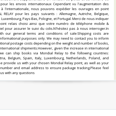
ut pour les envois internationaux Cependant vu l'augmentation des
x à l'internationale, nous pouvons expédier les ouvrages en point
L RELAY pour les pays suivants : Allemagne, Autriche, Belgique,
e, Luxembourg, Pays-Bas, Pologne, et Portugal. Merci de nous indiquer
point relais choisi ainsi que votre numéro de téléphone mobile &
el pour assurer le suivi du colis.N'hésitez pas à nous interroger.In
th our general terms and conditions of sale:Shipping costs are
 informational purposes only. We may need to contact you to inform
itional postage costs depending on the weight and number of books,
 international shipments.However, given the increase in international
 we can ship books via Mondial Relay to the following countries:
ria, Belgium, Spain, Italy, Luxembourg, Netherlands, Poland, and
se provide us with your chosen Mondial Relay point, as well as your
number and email address to ensure package tracking.Please feel
 us with any questions‎