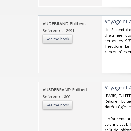
‎Voyage et
‎AUDEBRAND Philibert. ‎
‎ In 8 demi ch
Reference : 12491
chagrinée, qu
See the book
serpentes X-37
Théodore Lef
concentrées en
‎Voyage et
‎AU8DEBRAND Philibert‎
‎ PARIS, T. LE
Reference : 866
Reliure Edit
See the book
dorée.Légèreme
‎ Cnformément 
titre indicati
coût de laffr