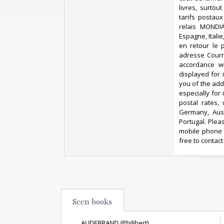
livres, surto
tarifs postau
relais MONDIA
Espagne, Itali
en retour le 
adresse Courri
accordance wi
displayed for
you of the add
especially for
postal rates,
Germany, Aust
Portugal. Plea
mobile phone 
free to contact
Seen books
AUDEBRAND (Philibert)