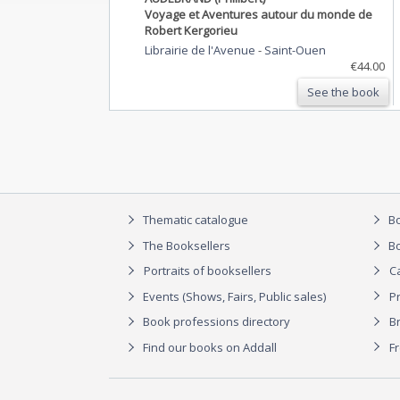
Voyage et Aventures autour du monde de
Robert Kergorieu
Librairie de l'Avenue
-
Saint-Ouen
€44.00
See the book
Thematic catalogue
Bo
The Booksellers
Bo
Portraits of booksellers
C
Events (Shows, Fairs, Public sales)
P
Book professions directory
Br
Find our books on Addall
F