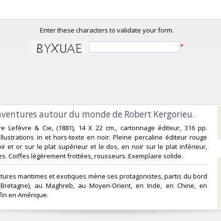
Enter these characters to validate your form.
*
 aventures autour du monde de Robert Kergorieu.‎
re Lefèvre & Cie, (1881), 14 X 22 cm., cartonnage éditeur, 316 pp.
illustrations in et hors-texte en noir. Pleine percaline éditeur rouge
 et or sur le plat supérieur et le dos, en noir sur le plat inférieur,
s. Coiffes légèrement frottées, rousseurs. Exemplaire solide.‎
entures maritimes et exotiques mène ses protagonistes, partis du bord
Bretagne), au Maghreb, au Moyen-Orient, en Inde, en Chine, en
fin en Amérique. ‎