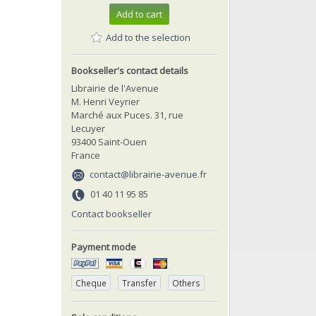
Add to cart
Add to the selection
Bookseller's contact details
Librairie de l'Avenue
M. Henri Veyrier
Marché aux Puces. 31, rue
Lecuyer
93400 Saint-Ouen
France
contact@librairie-avenue.fr
01 40 11 95 85
Contact bookseller
Payment mode
Cheque
Transfer
Others