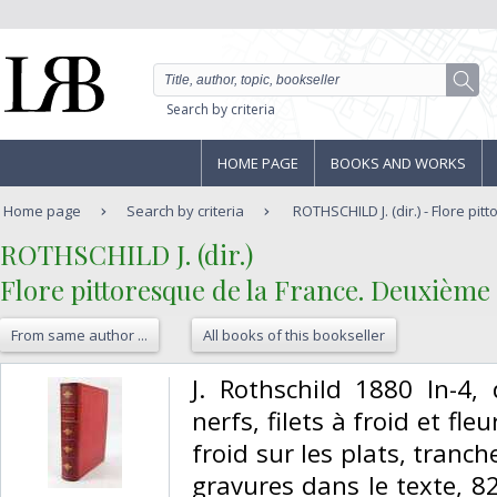
Search by criteria
HOME PAGE
BOOKS AND WORKS
Home page
Search by criteria
ROTHSCHILD J. (dir.) - Flore pitt
‎ROTHSCHILD J. (dir.)‎
‎Flore pittoresque de la France. Deuxième é
From same author ...
All books of this bookseller
‎J. Rothschild 1880 In-4
nerfs, filets à froid et f
froid sur les plats, tranc
gravures dans le texte, 8