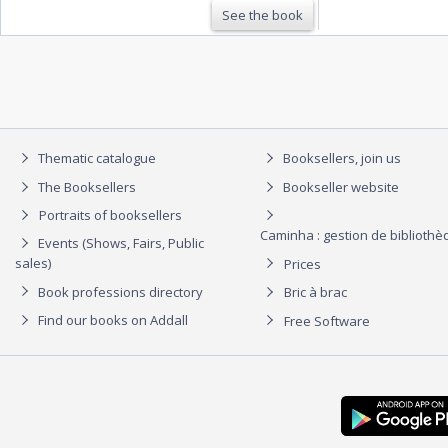
See the book
Thematic catalogue
Booksellers, join us
The Booksellers
Bookseller website
Portraits of booksellers
Caminha : gestion de biblioth
Events (Shows, Fairs, Public
sales)
Prices
Book professions directory
Bric à brac
Find our books on Addall
Free Software