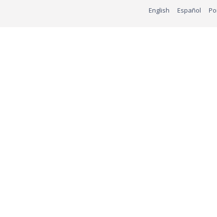
English
Español
Po