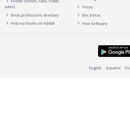
Events (Shows, Fairs, Public
sales)
Prices
Book professions directory
Bric à brac
Find our books on Addall
Free Software
English
Español
Po