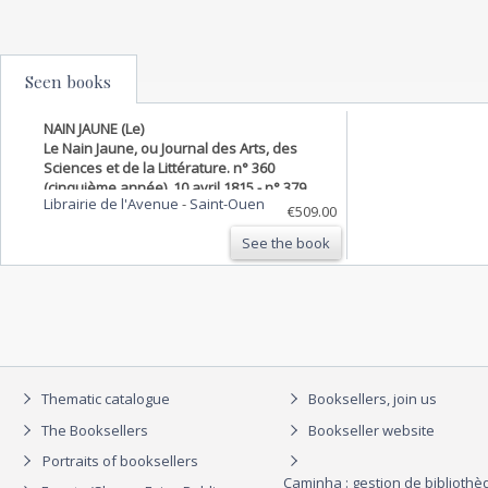
Seen books
NAIN JAUNE (Le)
Le Nain Jaune, ou Journal des Arts, des
Sciences et de la Littérature. n° 360
(cinquième année). 10 avril 1815 - n° 379
Librairie de l'Avenue
-
Saint-Ouen
(cinquième année). 15 juillet 1815
€509.00
See the book
Thematic catalogue
Booksellers, join us
The Booksellers
Bookseller website
Portraits of booksellers
Caminha : gestion de biblioth