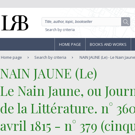
Search by criteria
HOME PAGE
BOOKS AND WORKS
Home page
Search by criteria
NAIN JAUNE (Le) - Le Nain Jaune
‎NAIN JAUNE (Le)‎
‎Le Nain Jaune, ou Journ
de la Littérature. n° 3
avril 1815 - n° 379 (cinq