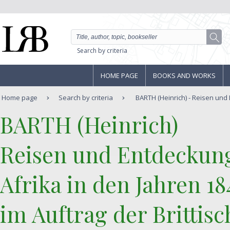
Search by criteria
HOME PAGE
BOOKS AND WORKS
Home page
Search by criteria
BARTH (Heinrich) - Reisen und 
‎BARTH (Heinrich)‎
‎Reisen und Entdeckun
Afrika in den Jahren 18
im Auftrag der Brittis