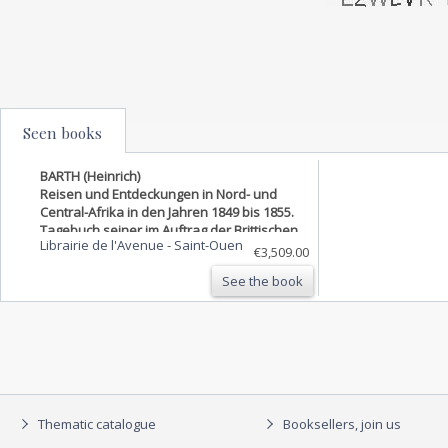
Seen books
BARTH (Heinrich)
Reisen und Entdeckungen in Nord- und
Central-Afrika in den Jahren 1849 bis 1855.
Tagebuch seiner im Auftrag der Brittischen
Librairie de l'Avenue
-
Saint-Ouen
Regierung unternommenen Reise.
€3,509.00
See the book
Thematic catalogue
Booksellers, join us