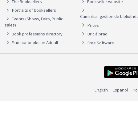
The Booksellers
Bookseller website
Portraits of booksellers
Caminha : gestion de biblioth
Events (Shows, Fairs, Public
sales)
Prices
Book professions directory
Bric à brac
Find our books on Addall
Free Software
English
Español
Po