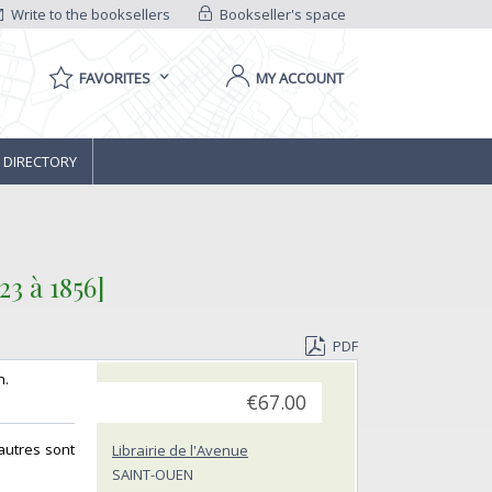
Write to the booksellers
Bookseller's space
FAVORITES
MY ACCOUNT
 DIRECTORY
3 à 1856]‎
PDF
 ‎
€67.00
autres sont
Librairie de l'Avenue
SAINT-OUEN