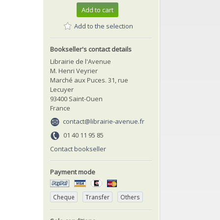
Add to cart
Add to the selection
Bookseller's contact details
Librairie de l'Avenue
M. Henri Veyrier
Marché aux Puces. 31, rue
Lecuyer
93400 Saint-Ouen
France
contact@librairie-avenue.fr
01 40 11 95 85
Contact bookseller
Payment mode
Cheque
Transfer
Others