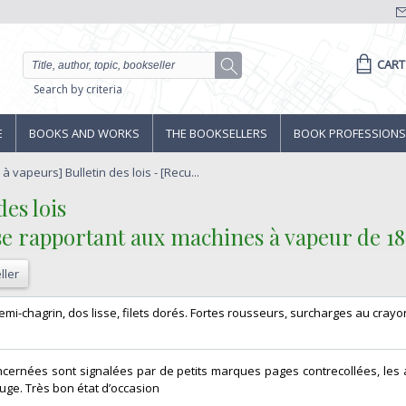
CART
Search by criteria
E
BOOKS AND WORKS
THE BOOKSELLERS
BOOK PROFESSIONS
 à vapeurs] Bulletin des lois - [Recu...
es lois‎
s se rapportant aux machines à vapeur de 182
ller
 demi-chagrin, dos lisse, filets dorés. Fortes rousseurs, surcharges au crayon.
cernées sont signalées par de petits marques pages contrecollées, les 
ge. Très bon état d’occasion ‎