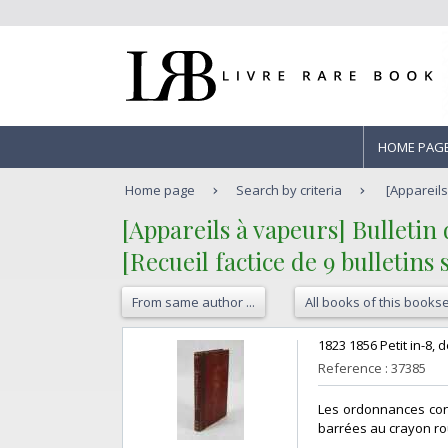
HOME PAG
Home page
Search by criteria
[Appareils
‎[Appareils à vapeurs] Bulletin d
‎[Recueil factice de 9 bulletin
From same author ...
All books of this bookse
‎1823 1856 Petit in-8,
Reference : 37385
‎Les ordonnances con
barrées au crayon rou