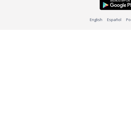
English
Español
Po