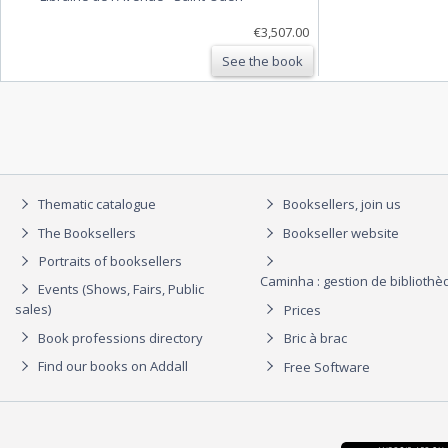
€3,507.00
See the book
Thematic catalogue
Booksellers, join us
The Booksellers
Bookseller website
Portraits of booksellers
Caminha : gestion de biblioth
Events (Shows, Fairs, Public
sales)
Prices
Book professions directory
Bric à brac
Find our books on Addall
Free Software