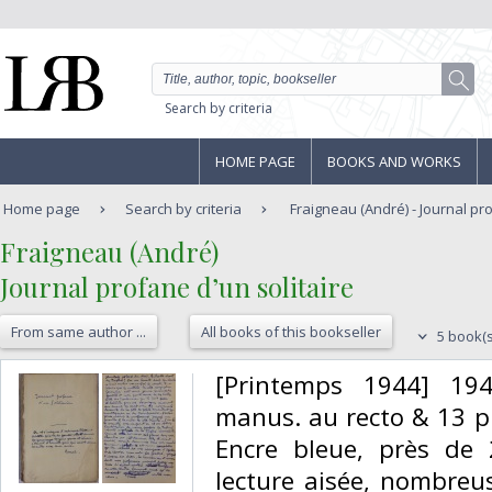
Search by criteria
HOME PAGE
BOOKS AND WORKS
Home page
Search by criteria
Fraigneau (André) - Journal prof
‎Fraigneau (André) ‎
‎Journal profane d’un solitaire‎
From same author ...
All books of this bookseller
5 book(s
‎[Printemps 1944] 19
manus. au recto & 13 pp
Encre bleue, près de 
lecture aisée, nombreus