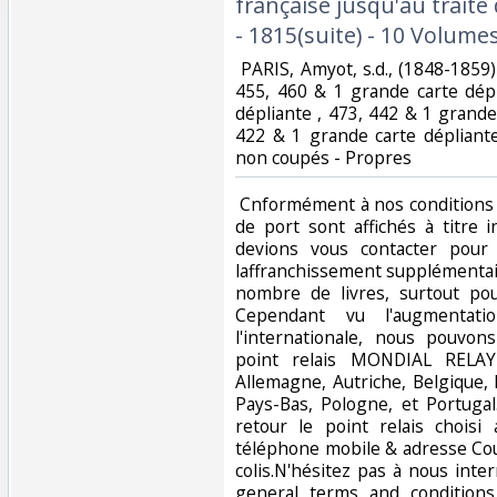
française jusqu'au traité
- 1815(suite) - 10 Volumes 
‎ PARIS, Amyot, s.d., (1848-1859)
455, 460 & 1 grande carte dép
dépliante , 473, 442 & 1 grande
422 & 1 grande carte dépliant
non coupés - Propres‎
‎ Cnformément à nos conditions 
de port sont affichés à titre i
devions vous contacter pour
laffranchissement supplémentai
nombre de livres, surtout pou
Cependant vu l'augmentati
l'internationale, nous pouvo
point relais MONDIAL RELAY
Allemagne, Autriche, Belgique,
Pays-Bas, Pologne, et Portuga
retour le point relais chois
téléphone mobile & adresse Cour
colis.N'hésitez pas à nous inte
general terms and conditions