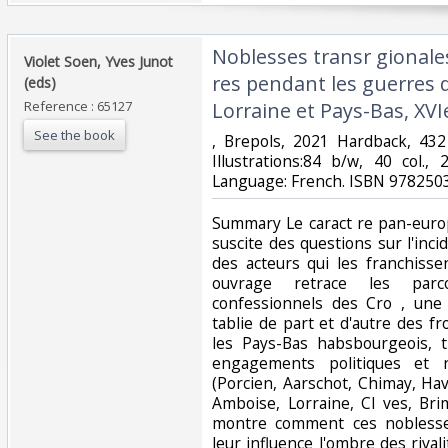
‎Noblesses transr gionales
‎Violet Soen, Yves Junot
res pendant les guerres d
(eds)‎
Reference : 65127
Lorraine et Pays-Bas, XVIe 
See the book
‎, Brepols, 2021 Hardback, 43
Illustrations:84 b/w, 40 col.
Language: French. ISBN 9782503
‎Summary Le caract re pan-euro
suscite des questions sur l'incid
des acteurs qui les franchisse
ouvrage retrace les parc
confessionnels des Cro , une 
tablie de part et d'autre des fr
les Pays-Bas habsbourgeois, t
engagements politiques et 
(Porcien, Aarschot, Chimay, Ha
Amboise, Lorraine, Cl ves, Br
montre comment ces noblesses
leur influence l'ombre des rivali