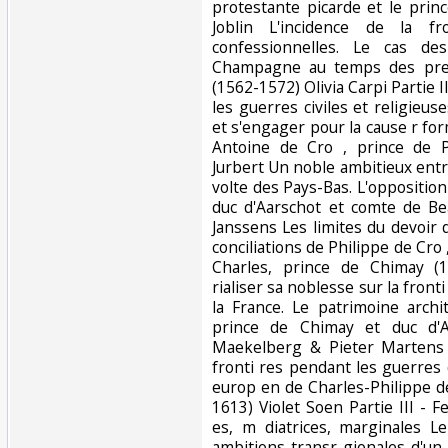
protestante picarde et le prin
Joblin L'incidence de la fr
confessionnelles. Le cas de
Champagne au temps des prem
(1562-1572) Olivia Carpi Partie I
les guerres civiles et religieu
et s'engager pour la cause r fo
Antoine de Cro , prince de P
Jurbert Un noble ambitieux entr
volte des Pays-Bas. L'opposition 
duc d'Aarschot et comte de B
Janssens Les limites du devoir 
conciliations de Philippe de Cro ,
Charles, prince de Chimay (
rialiser sa noblesse sur la front
la France. Le patrimoine archi
prince de Chimay et duc d'A
Maekelberg & Pieter Martens 
fronti res pendant les guerres 
europ en de Charles-Philippe d
1613) Violet Soen Partie III -
es, m diatrices, marginales 
ambitions transr gionales d'un 