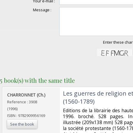
Your e-mail :
Message :
Enter these char
5 book(s) with the same title
‎Les guerres de religion e
‎CHARRONNET (Ch.)‎
(1560-1789)‎
Reference : 3908
(1996)
‎Editions de la librairie des hau
ISBN : 9782909956169
1996. broché. 528 pages. In
illustrée (209x138 mm) 528 page
See the book
la société protestante (1560-1