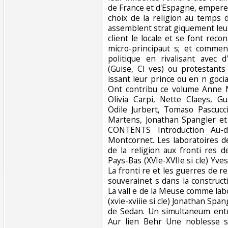
de France et d'Espagne, empereu
choix de la religion au temps
assemblent strat giquement le
client le locale et se font re
micro-principaut s; et comment
politique en rivalisant avec d
(Guise, Cl ves) ou protestants
issant leur prince ou en n gocian
Ont contribu ce volume Anne M
Olivia Carpi, Nette Claeys, Gu
Odile Jurbert, Tomaso Pascucc
Martens, Jonathan Spangler et
CONTENTS Introduction Au-d
Montcornet. Les laboratoires de
de la religion aux fronti res 
Pays-Bas (XVIe-XVIIe si cle) Yves
La fronti re et les guerres de r
souverainet s dans la constructio
La vall e de la Meuse comme lab
(xvie-xviiie si cle) Jonathan Spa
de Sedan. Un simultaneum ent
Aur lien Behr Une noblesse su