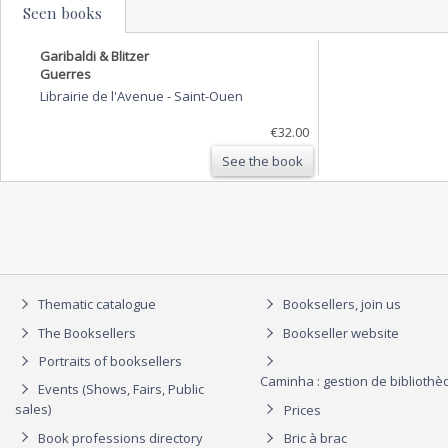
Seen books
Garibaldi & Blitzer
Guerres
Librairie de l'Avenue
-
Saint-Ouen
€32.00
See the book
Thematic catalogue
Booksellers, join us
The Booksellers
Bookseller website
Portraits of booksellers
Caminha : gestion de biblioth
Events (Shows, Fairs, Public
sales)
Prices
Book professions directory
Bric à brac