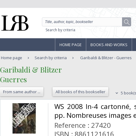
Search by criteria
HOME PAGE
BOOKS AND WORKS
Home page
Search by criteria
Garibaldi & Blitzer - Guerres
‎Garibaldi & Blitzer‎
‎Guerres‎
From same author ...
All books of this bookseller
5 book(s
‎WS 2008 In-4 cartonné, 
pp. Nombreuses images en 
Reference : 27420
ISBN : 8861121616