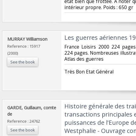
état bien que frottée. A noter
intérieur propre. Poids : 650 gr‎
‎Les guerres aériennes 19
‎MURRAY Williamson‎
Reference : 15917
‎France Loisirs 2000 224 pages
224 pages. Nombreuses illustrat
(2000)
Atlas des guerres‎
See the book
‎Très Bon Etat Général‎
‎Histoire générale des tra
‎GARDE, Guillaum, comte
transactions principales 
de‎
Reference : 24762
puissances de l'Europe de
Westphalie - Ouvrage co
See the book