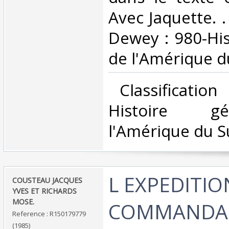
Avec Jaquette. . 
Dewey : 980-His
de l'Amérique d
‎ Classificatio
Histoire g
l'Amérique du S
‎L EXPEDITI
‎COUSTEAU JACQUES
YVES ET RICHARDS
MOSE.‎
COMMANDA
Reference : R150179779
(1985)