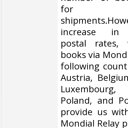
for inte
shipments.Howe
increase in i
postal rates,
books via Mondi
following count
Austria, Belgium
Luxembourg, 
Poland, and Po
provide us wit
Mondial Relay po