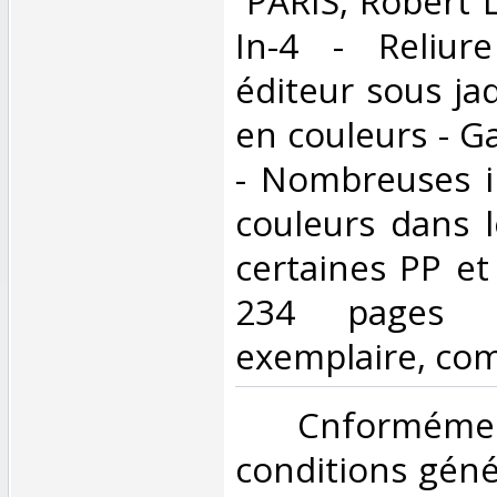
‎ PARIS, Robert 
In-4 - Reliure
éditeur sous jaq
en couleurs - Ga
- Nombreuses il
couleurs dans l
certaines PP et
234 pages 
exemplaire, co
‎ Cnformé
conditions géné