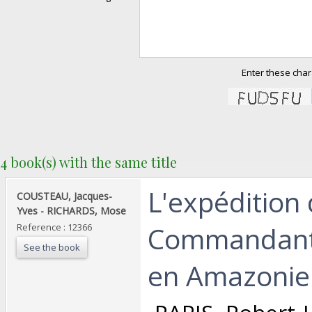
Enter these char
4 book(s) with the same title
‎L'expédition
‎COUSTEAU, Jacques-
Yves - RICHARDS, Mose‎
Commandant
Reference : 12366
See the book
en Amazonie‎