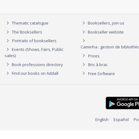
Thematic catalogue
Booksellers, join us
The Booksellers
Bookseller website
Portraits of booksellers
Caminha : gestion de biblioth
Events (Shows, Fairs, Public
sales)
Prices
Book professions directory
Bric à brac
Find our books on Addall
Free Software
English
Español
Po