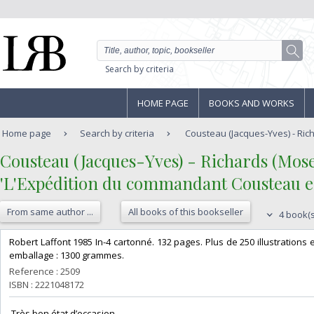
Search by criteria
HOME PAGE
BOOKS AND WORKS
Home page
Search by criteria
Cousteau (Jacques-Yves) - Richa
‎Cousteau (Jacques-Yves) - Richards (Mose)
‎'L'Expédition du commandant Cousteau e
From same author ...
All books of this bookseller
4 book(s
‎Robert Laffont 1985 In-4 cartonné. 132 pages. Plus de 250 illustratio
emballage : 1300 grammes.‎
Reference : 2509
ISBN : 2221048172
‎ Très bon état d’occasion ‎