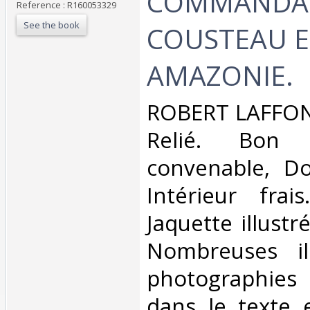
COMMANDA
Reference : R160053329
See the book
COUSTEAU 
AMAZONIE.‎
‎ROBERT LAFFONT
Relié. Bon 
convenable, Dos
Intérieur frai
Jaquette illustr
Nombreuses ill
photographies
dans le texte e