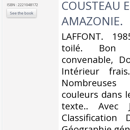
COUSTEAU 
ISBN : 2221048172
See the book
AMAZONIE.‎
‎LAFFONT. 1985
toilé. Bon 
convenable, Dos
Intérieur frai
Nombreuses
couleurs dans l
texte.. Avec 
Classification
Géographie géné