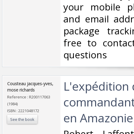
your mobile 
and email addr
package tracki
free to contac
questions‎
‎L'expédition
‎Cousteau jacques-yves,
mose richards‎
commandant
Reference : R200117063
(1984)
ISBN : 2221048172
en Amazonie‎
See the book
‎Robert Laffon