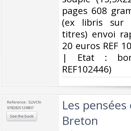
pages 608 gra
(ex libris sur
titres) envoi r
20 euros REF 1
| Etat : bon
REF102446)‎
‎Les pensées
Reference : SLIVCN-
9782825129807
Breton‎
See the book