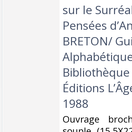
sur le Surréa
Pensées d’A
BRETON/ Gu
Alphabétique
Bibliothèqu
Éditions L’
1988‎
‎Ouvrage broc
souple (15,5X2