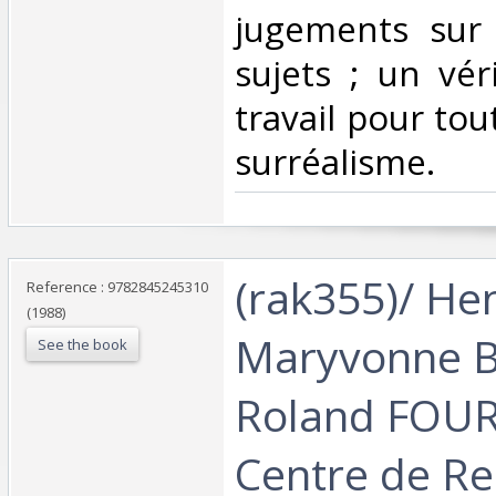
jugements sur
sujets ; un vér
travail pour to
surréalisme.‎
‎(rak355)/ He
Reference : 9782845245310
(1988)
Maryvonne 
See the book
Roland FOUR
Centre de R