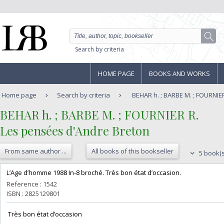
Search by criteria
HOME PAGE
BOOKS AND WORKS
Home page
Search by criteria
BEHAR h. ; BARBE M. ; FOURNIER
‎BEHAR h. ; BARBE M. ; FOURNIER R.‎
‎Les pensées d'Andre Breton ‎
From same author ...
All books of this bookseller
5 book(s
‎L’Age d’homme 1988 In-8 broché. Très bon état d’occasion.‎
Reference : 1542
ISBN : 2825129801
‎ Très bon état d’occasion ‎