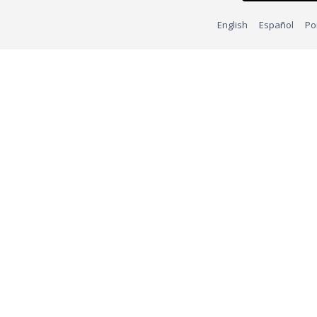
English
Español
Po