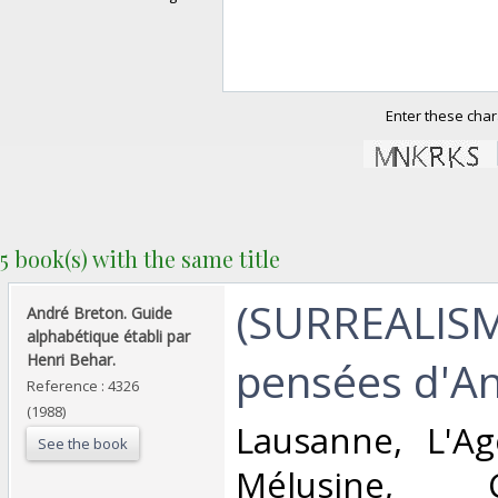
Enter these char
5 book(s) with the same title
‎(SURREALISM
‎André Breton. Guide
alphabétique établi par
Henri Behar.‎
pensées d'An
Reference : 4326
(1988)
‎Lausanne, L'
See the book
Mélusine,