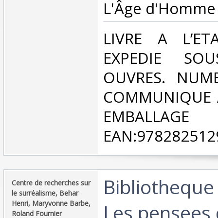
‎L'Âge d'Homme 
‎LIVRE A L’E
EXPEDIE SO
OUVRES. NUME
COMMUNIQUE A
EMBALLAGE
EAN:9782825129
‎Bibliotheque
‎Centre de recherches sur
le surréalisme, Behar
Henri, Maryvonne Barbe,
Les pensees
Roland Fournier‎