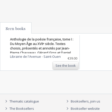
Seen books
Anthologie de la poésie française, tome I :
Du Moyen Âge au XVIIᵉ siècle. Textes
choisis, présentés et annotés par Jean-
Pierre Chauveau, Gérard Gros et Daniel
Librairie de l'Avenue
-
Saint-Ouen
Ménager
€39.00
See the book
Thematic catalogue
Booksellers, join us
The Booksellers
Bookseller website