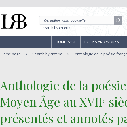
Search by criteria
HOME PAGE
BOOKS AND WORKS
Home page
Search by criteria
Anthologie de la poésie français
‎Anthologie de la poésie
Moyen Âge au XVIIᵉ sièc
présentés et annotés p