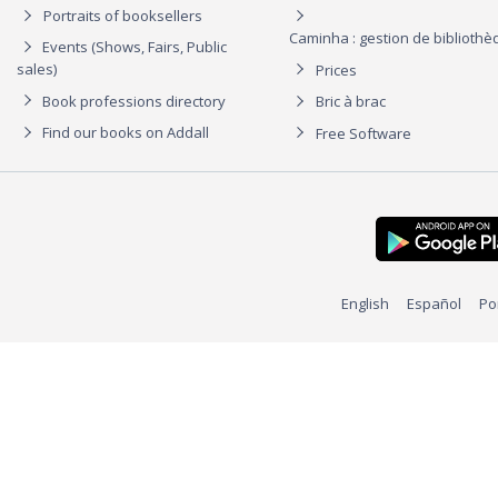
Portraits of booksellers
Caminha : gestion de biblioth
Events (Shows, Fairs, Public
sales)
Prices
Book professions directory
Bric à brac
Find our books on Addall
Free Software
English
Español
Po