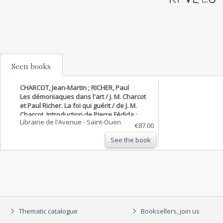
Seen books
CHARCOT, Jean-Martin ; RICHER, Paul
Les démoniaques dans l'art / J. M. Charcot
et Paul Richer. La foi qui guérit / de J. M.
Charcot. Introduction de Pierre Fédida ;
Librairie de l'Avenue
-
Saint-Ouen
postface de Georges Didi-Huberman
€87.00
See the book
Thematic catalogue
Booksellers, join us