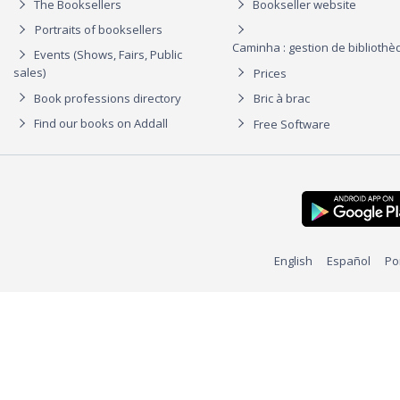
The Booksellers
Bookseller website
Portraits of booksellers
Caminha : gestion de biblioth
Events (Shows, Fairs, Public
sales)
Prices
Book professions directory
Bric à brac
Find our books on Addall
Free Software
English
Español
Po