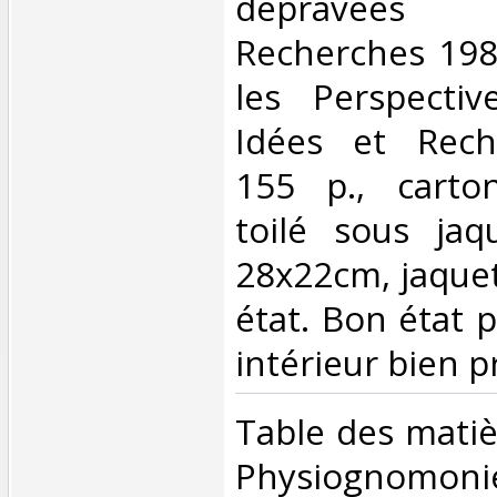
dépravées
Recherches 198
les Perspectiv
Idées et Rech
155 p., carto
toilé sous jaq
28x22cm, jaque
état. Bon état p
intérieur bien pr
‎Table des matiè
Physiognomon