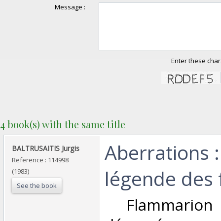
Message :
Enter these char
4 book(s) with the same title
‎Aberrations :
‎BALTRUSAITIS Jurgis‎
Reference : 114998
légende des 
(1983)
See the book
‎ Flammarion 