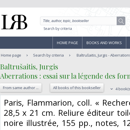
Search by criteria
HOME PAGE
BOOKS AND WORKS
Home page
Search by criteria
Baltrušaitis, Jurgis - Aberrations
‎Baltrušaitis, Jurgis‎
‎Aberrations : essai sur la légende des for
From same author ...
All books of this bookseller
4 book(s
‎Paris, Flammarion, coll. « Reche
28,5 x 21 cm. Reliure éditeur toi
noire illustrée, 155 pp., notes, 1