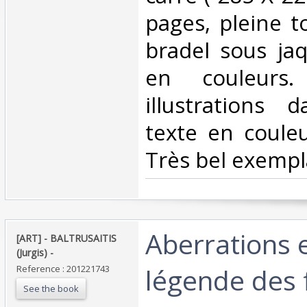
pages, pleine t
bradel sous jaq
en couleurs.
illustrations 
texte en couleu
Très bel exempla
‎Aberrations 
‎[ART] - BALTRUSAITIS
(Jurgis) - ‎
légende des f
Reference : 201221743
See the book