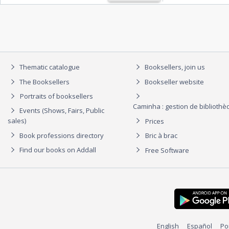
Thematic catalogue
Booksellers, join us
The Booksellers
Bookseller website
Portraits of booksellers
Caminha : gestion de biblioth
Events (Shows, Fairs, Public
sales)
Prices
Book professions directory
Bric à brac
Find our books on Addall
Free Software
English
Español
Po