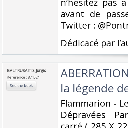
n’hésitez pas 
avant de pass
Twitter : @Pont
‎Dédicacé par l’a
‎ABERRATIONS
‎BALTRUSAITIS Jurgis‎
Reference : 874521
la légende de
See the book
‎Flammarion - L
Dépravées Par
carré ( 285 X 2