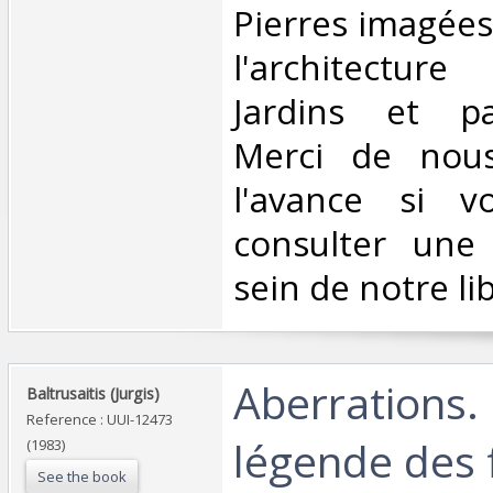
Pierres imagées
l'architectur
Jardins et pay
Merci de nous
l'avance si v
consulter une
sein de notre libr
‎Aberrations. 
‎Baltrusaitis (Jurgis)‎
Reference : UUI-12473
légende des 
(1983)
See the book