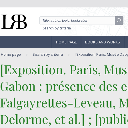
Search by criteria
HOME PAGE
BOOKS AND WORKS
Home page
Search by criteria
[Exposition. Paris, Musée Dappe
‎[Exposition. Paris, Mu
‎Gabon : présence des e
Falgayrettes-Leveau, M
Delorme, et al.] ; [publ