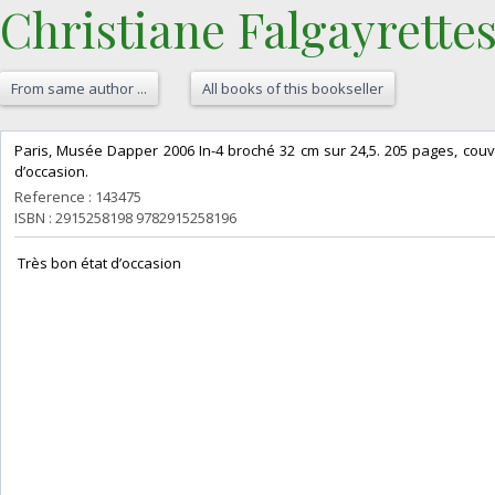
Christiane Falgayrettes
From same author ...
All books of this bookseller
‎Paris, Musée Dapper 2006 In-4 broché 32 cm sur 24,5. 205 pages, couver
d’occasion.‎
Reference : 143475
ISBN : 2915258198 9782915258196
‎ Très bon état d’occasion ‎