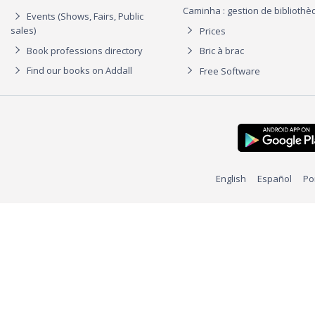
Caminha : gestion de biblioth
Events (Shows, Fairs, Public
sales)
Prices
Book professions directory
Bric à brac
Find our books on Addall
Free Software
English
Español
Po