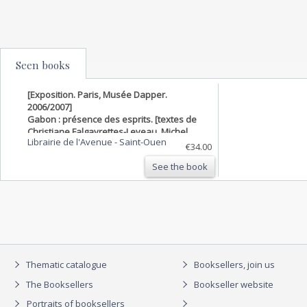
Seen books
[Exposition. Paris, Musée Dapper.
2006/2007]
Gabon : présence des esprits. [textes de
Christiane Falgayrettes-Leveau, Michel
Librairie de l'Avenue
-
Saint-Ouen
Leveau, Gérard Delorme, et al.] ; [publié
€34.00
sous la direction de Christiane
See the book
Falgayrettes-Leveau]
Thematic catalogue
Booksellers, join us
The Booksellers
Bookseller website
Portraits of booksellers