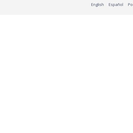
English
Español
Po