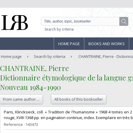
Search by criteria
HOME PAGE
BOOKS AND WORKS
Home page
Search by criteria
CHANTRAINE, Pierre - Dictionna
‎CHANTRAINE, Pierre‎
‎Dictionnaire étymologique de la langue g
Nouveau 1984-1990‎
From same author ...
All books of this bookseller
‎Paris, Klincksieck, coll. « Tradition de l'humanisme » 1968 4 tomes en 2
rouge, XVIII-1368 pp. en pagination continue, index. Exemplaire en très bo
Reference : 143473