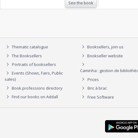
See the book
Thematic catalogue
Booksellers, join us
The Booksellers
Bookseller website
Portraits of booksellers
Caminha : gestion de biblioth
Events (Shows, Fairs, Public
sales)
Prices
Book professions directory
Bric à brac
Find our books on Addall
Free Software