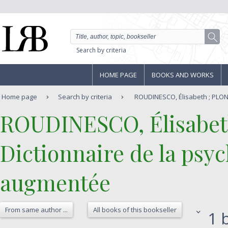
Search by criteria
HOME PAGE
BOOKS AND WORKS
Home page
Search by criteria
ROUDINESCO, Élisabeth ; PLON, 
‎ROUDINESCO, Élisabeth
‎Dictionnaire de la psy
augmentée‎
From same author ...
All books of this bookseller
1 b