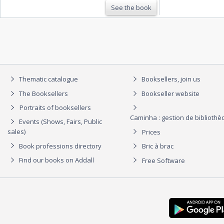
See the book
Thematic catalogue
Booksellers, join us
The Booksellers
Bookseller website
Portraits of booksellers
Caminha : gestion de biblioth
Events (Shows, Fairs, Public
sales)
Prices
Book professions directory
Bric à brac
Find our books on Addall
Free Software