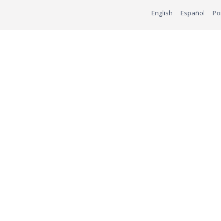
English
Español
Po