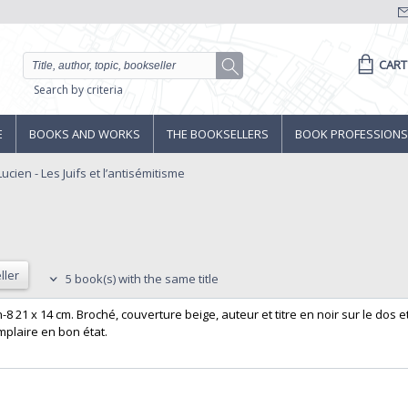
CART
Search by criteria
E
BOOKS AND WORKS
THE BOOKSELLERS
BOOK PROFESSIONS
ucien - Les Juifs et l’antisémitisme
ller
5 book(s) with the same title
8 21 x 14 cm. Broché, couverture beige, auteur et titre en noir sur le dos e
plaire en bon état.‎