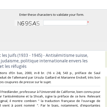
Enter these characters to validate your form.
*
et les Juifs (1933 - 1945) - Antisémitisme suisse,
judaïsme, politique internationale envers les
t les réfugiés ‎
itions d'En bas, 2000, in-8 br. (16 x 24), 543 p., préface de Saul
raduit de l'allemand par Ursula Gaillard et Marianne Enckell, très bon
rois coupures de presse sur le sujet. ‎
ul Friedländer, professeur à l'Université de Californie, bien connu pour
r l'antisémitisme et la Shoah, signe la préface de ce livre. Relevant
ginal, il montre combien " la traduction française de l'ouvrage de
d vient à point nommé ". Par le biais, notamment, d'importantes