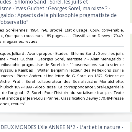
udes : Shlomo Sand : Sorel, les juifs et
isme - Yves Guchet : Georges Sorel, marxiste ? -
galdo : Apsects de la philosophie pragmatiste de
""observatio"‎
des Soréliennes. 1984. In-8. Broché. Etat d'usage, Couv. convenable,
t, Quelques rousseurs. 189 pages.. . . . Classification Dewey : 70.49-
ée, magazines, revues‎
cques Julliard : Avant-propos - Etudes : Shlomo Sand : Sorel, les juifs
isme - Yves Guchet : Georges Sorel, marxiste ? - Alain Menegaldo :
philosophie pragmatiste de Sorel : les ""observations sur la science
hryssoula Kambas : Walter Benjamin lecteur des Réflexions sur la
uments : Pierre Andreu : Une lettre de G. Sorel en 1872. Science et
 Michel Prat : Sorel collaborateur des Sozialistische Monatshefte.
eh Bloch 1897-1899 - Alceo Riosa : La correspondance Sorel-Lagardelle
 de l'original - G. Sorel : Pour l'histoire du socialisme français. Texte
é et annoté par Jean-Louis Panné.. Classification Dewey : 70.49-Presse
zines, revues"‎
 DEUX MONDES LXIe ANNEE N°2 - L'art et la nature -