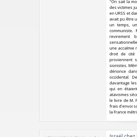
‎"On sait la mo
des victimes ju
en URSS et dans
avait pu être 
un temps, un
communiste. 
revirement b
sensationnelle
une accalmie r
droit de cité
proviennent 
sionistes. Mêm
dénonce dans 
occidental. 
davantage les 
qui en étaient
atavismes sécu
le livre de M.
frais d'envoi s
la France métro
‎Israël chez