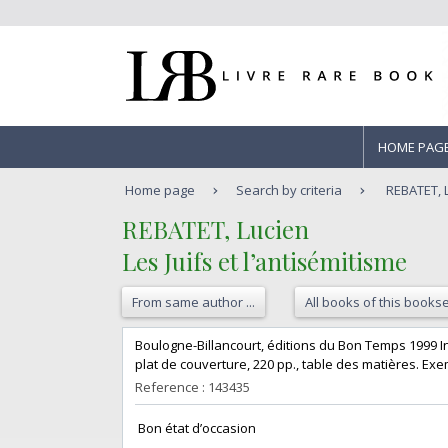
HOME PAG
Home page
Search by criteria
REBATET, L
‎REBATET, Lucien‎
‎Les Juifs et l’antisémitisme‎
From same author ...
All books of this bookse
‎Boulogne-Billancourt, éditions du Bon Temps 1999 In-
plat de couverture, 220 pp., table des matières. Exem
Reference : 143435
‎ Bon état d’occasion ‎