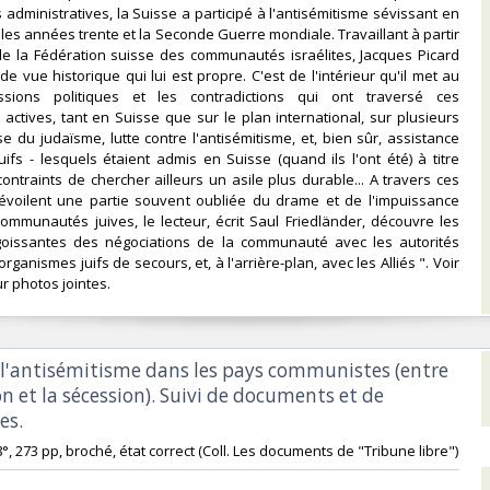
 administratives, la Suisse a participé à l'antisémitisme sévissant en
les années trente et la Seconde Guerre mondiale. Travaillant à partir
de la Fédération suisse des communautés israélites, Jacques Picard
de vue historique qui lui est propre. C'est de l'intérieur qu'il met au
ssions politiques et les contradictions qui ont traversé ces
ctives, tant en Suisse que sur le plan international, sur plusieurs
se du judaïsme, lutte contre l'antisémitisme, et, bien sûr, assistance
uifs - lesquels étaient admis en Suisse (quand ils l'ont été) à titre
contraints de chercher ailleurs un asile plus durable... A travers ces
évoilent une partie souvent oubliée du drame et de l'impuissance
ommunautés juives, le lecteur, écrit Saul Friedländer, découvre les
goissantes des négociations de la communauté avec les autorités
organismes juifs de secours, et, à l'arrière-plan, avec les Alliés ". Voir
 photos jointes. ‎
et l'antisémitisme dans les pays communistes (entre
on et la sécession). Suivi de documents et de
s.‎
-8°, 273 pp, broché, état correct (Coll. Les documents de "Tribune libre")‎