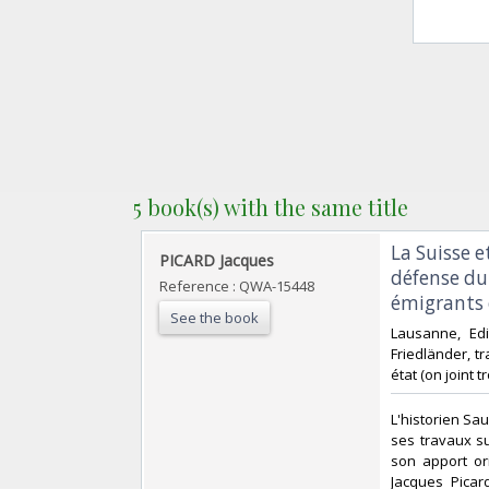
5 book(s) with the same title
‎La Suisse 
‎PICARD Jacques ‎
défense du 
Reference : QWA-15448
émigrants e
See the book
‎Lausanne, Ed
Friedländer, t
état (on joint t
‎L'historien Sa
ses travaux su
son apport ori
Jacques Picar