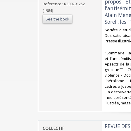
propos - Et
Reference : R300291252
l'antisémit
(1984)
Alain Mene
See the book
Sorel : les 
‎Société d'étu
Dos satisfaisan
Presse illustr
‎"Sommaire : Ja
et l'antisémit
Apsects de la 
grecque"" - C
violence - Doc
libéralisme -
Lettres à Josp
: la découverte
inédit présent
illustrée, maga
‎REVUE DES
‎COLLECTIF‎