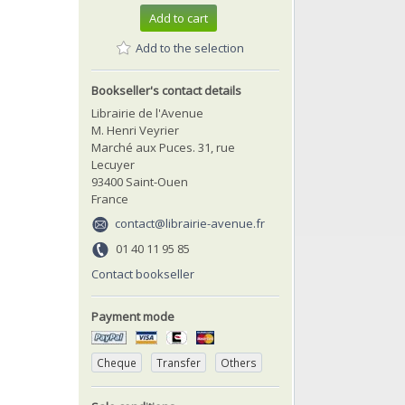
Add to cart
Add to the selection
Bookseller's contact details
Librairie de l'Avenue
M. Henri Veyrier
Marché aux Puces. 31, rue
Lecuyer
93400 Saint-Ouen
France
contact@librairie-avenue.fr
01 40 11 95 85
Contact bookseller
Payment mode
Cheque
Transfer
Others