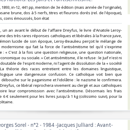
 1893, in-12, 441 pp, mention de 3e édition (mais année de l'originale),
sane brune, dos à 5 nerfs, titres et fleurons dorés (rel. de l'époque),
s, coins émoussés, bon état‎
, un an avant le début de l'affaire Dreyfus, le livre d'Anatole Leroy-
une des très rares réponses catholiques et libérales à la France juive,
émoin lucide de son époque, Leroy-Beaulieu perçoit le mélange de
e modernisme qui fait la force de l'antisémitisme tel qu'il s'exprime
e : « C'est à la fois une question religieuse, une question nationale,
onomique ou sociale. » Cet antisémitisme, il le refuse : le Juif n'est ni
edoutable de l'esprit moderne, ni l'agent de dissolution de la « société
 La théorie des races entretient entre les domaines linguistique,
iologique une dangereuse confusion. Ce catholique voit bien que
e débouche sur le paganisme et l'idolâtrie : le nazisme le confirmera.
e Dreyfus, ce libéral reprochera vivement au clergé et aux catholiques
voire leur compromission avec l'antisémitisme. Désormais les frais
 6 € seulement pour les livres jusqu'à 1 kg (colissimo suivi), pour la
itaine.‎
eorges Sorel - n°2 - 1984 -Jacques Julliard : Avant-