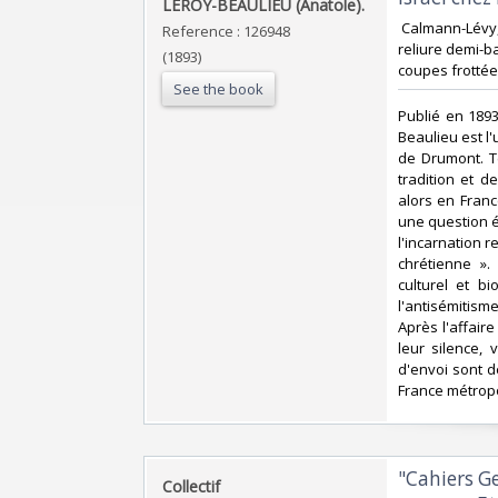
‎LEROY-BEAULIEU (Anatole).‎
‎ Calmann-Lévy,
Reference : 126948
reliure demi-ba
(1893)
coupes frottée
See the book
‎Publié en 1893
Beaulieu est l'
de Drumont. T
tradition et d
alors en Franc
une question éc
l'incarnation r
chrétienne ».
culturel et b
l'antisémitism
Après l'affair
leur silence, 
d'envoi sont de
France métropol
‎"Cahiers G
‎Collectif‎