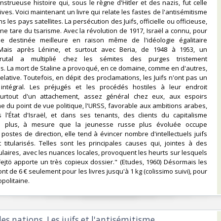
nstrueuse histoire qui, sous le règne d'Hitler et des nazis, fut celle
ives. Voici maintenant un livre qui relate les fastes de l'antisémitisme
 les pays satellites. La persécution des Juifs, officielle ou officieuse,
une tare du tsarisme. Avec la révolution de 1917, Israël a connu, pour
e destinée meilleure en raison même de l'idéologie égalitaire
Mais après Lénine, et surtout avec Beria, de 1948 à 1953, un
rutal a multiplié chez les sémites des purges tristement
s. La mort de Staline a provoqué, en ce domaine, comme en d'autres,
elative. Toutefois, en dépit des proclamations, les Juifs n'ont pas un
 intégral. Les préjugés et les procédés hostiles à leur endroit
surtout d'un attachement, assez général chez eux, aux espoirs
e du point de vue politique, l'URSS, favorable aux ambitions arabes,
l'État d'Israël, et dans ses tenants, des clients du capitalisme
De plus, à mesure que la jeunesse russe plus évoluée occupe
postes de direction, elle tend à évincer nombre d'intellectuels juifs
 titularisés. Telles sont les principales causes qui, jointes à des
laires, avec les nuances locales, provoquent les heurts sur lesquels
 Fejtö apporte un très copieux dossier." (Etudes, 1960) Désormais les
ont de 6 € seulement pour les livres jusqu'à 1 kg (colissimo suivi), pour
politaine.‎
 les nations. Les juifs et l'antisémitisme.‎