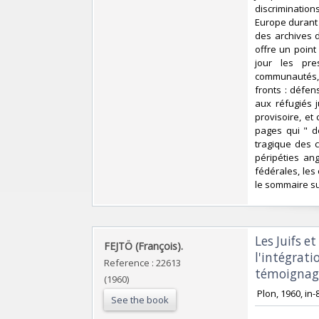
discriminations
Europe durant 
des archives 
offre un point 
jour les pre
communautés, a
fronts : défen
aux réfugiés j
provisoire, et 
pages qui " d
tragique des c
péripéties an
fédérales, les 
le sommaire sur
‎Les Juifs 
‎FEJTÖ (François).‎
l'intégrati
Reference : 22613
témoignage
(1960)
‎ Plon, 1960, in
See the book