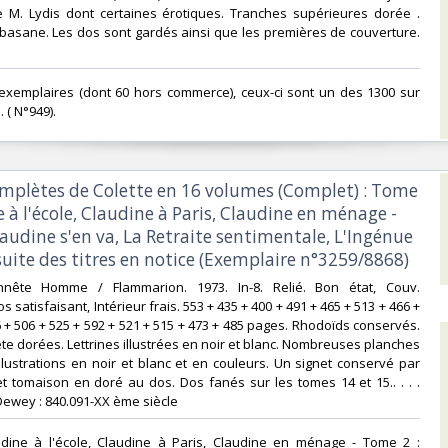
de M. Lydis dont certaines érotiques. Tranches supérieures dorée .
 basane. Les dos sont gardés ainsi que les premières de couverture.
 exemplaires (dont 60 hors commerce), ceux-ci sont un des 1300 sur
 ( N°949).‎
omplètes de Colette en 16 volumes (Complet) : Tome
e à l'école, Claudine à Paris, Claudine en ménage -
audine s'en va, La Retraite sentimentale, L'Ingénue
 suite des titres en notice (Exemplaire n°3259/8868)‎
onnête Homme / Flammarion. 1973. In-8. Relié. Bon état, Couv.
 satisfaisant, Intérieur frais. 553 + 435 + 400 + 491 + 465 + 513 + 466 +
6 + 506 + 525 + 592 + 521 + 515 + 473 + 485 pages. Rhodoïds conservés.
te dorées. Lettrines illustrées en noir et blanc. Nombreuses planches
llustrations en noir et blanc et en couleurs. Un signet conservé par
t tomaison en doré au dos. Dos fanés sur les tomes 14 et 15.. . . .
Dewey : 840.091-XX ème siècle‎
udine à l'école, Claudine à Paris, Claudine en ménage - Tome 2 :