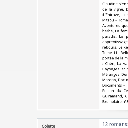
Claudine s'en v
de la vigne, 
:L'Entrave, L'
Mitsou - Tome 
Aventures quo
herbe, La fem
paradis, Le 
apprentissages,
rebours, Le kép
Tome 11 : Bell
portée de la m
: Chéri, La v
Paysages et p
Mélanges, Dern
Moreno, Docum
Documents - To
Edition du Ce
Guiramand, Ca
Exemplaire n°3
‎12 romans: 
‎Colette‎