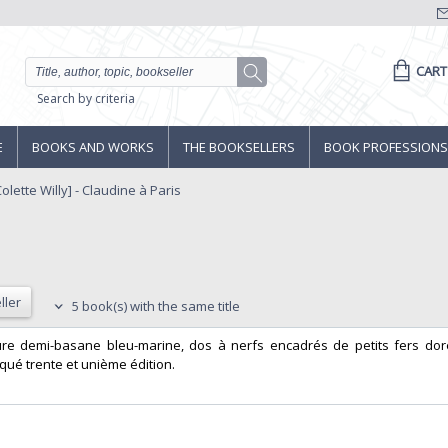
CART
Search by criteria
E
BOOKS AND WORKS
THE BOOKSELLERS
BOOK PROFESSIONS
Colette Willy] - Claudine à Paris
ller
5 book(s) with the same title
liure demi-basane bleu-marine, dos à nerfs encadrés de petits fers dor
qué trente et unième édition.‎