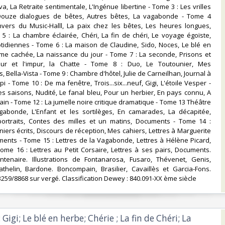
a, La Retraite sentimentale, L'Ingénue libertine - Tome 3 : Les vrilles
Douze dialogues de bêtes, Autres bêtes, La vagabonde - Tome 4
envers du Music-Halll, La paix chez les bêtes, Les heures longues,
5 : La chambre éclairée, Chéri, La fin de chéri, Le voyage égoïste,
tidiennes - Tome 6 : La maison de Claudine, Sido, Noces, Le blé en
me cachée, La naissance du jour - Tome 7 : La seconde, Prisons et
pur et l'impur, la Chatte - Tome 8 : Duo, Le Toutounier, Mes
 Bella-Vista - Tome 9 : Chambre d'hôtel, Julie de Carneilhan, Journal à
i - Tome 10 : De ma fenêtre, Trois...six...neuf, Gigi, L'étoile Vesper -
es saisons, Nudité, Le fanal bleu, Pour un herbier, En pays connu, A
ain - Tome 12 : La jumelle noire critique dramatique - Tome 13 Théâtre
agabonde, L'Enfant et les sortilèges, En camarades, La décapitée,
ortraits, Contes des milles et un matins, Documents - Tome 14 :
iers écrits, Discours de réception, Mes cahiers, Lettres à Marguerite
ents - Tome 15 : Lettres de la Vagabonde, Lettres à Hélène Picard,
me 16 : Lettres au Petit Corsaire, Lettres à ses pairs, Documents.
ntenaire. Illustrations de Fontanarosa, Fusaro, Thévenet, Genis,
thelin, Bardone. Boncompain, Brasilier, Cavaillès et Garcia-Fons.
259/8868 sur vergé. Classification Dewey : 840.091-XX ème siècle‎
Gigi; Le blé en herbe; Chérie ; La fin de Chéri; La