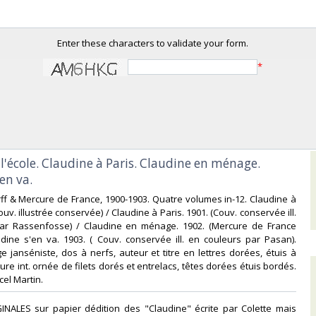
Enter these characters to validate your form.
*
 l'école. Claudine à Paris. Claudine en ménage.
en va.‎
orff & Mercure de France, 1900-1903. Quatre volumes in-12. Claudine à
couv. illustrée conservée) / Claudine à Paris. 1901. (Couv. conservée ill.
ar Rassenfosse) / Claudine en ménage. 1902. (Mercure de France
udine s'en va. 1903. ( Couv. conservée ill. en couleurs par Pasan).
 janséniste, dos à nerfs, auteur et titre en lettres dorées, étuis à
re int. ornée de filets dorés et entrelacs, têtes dorées étuis bordés.
el Martin.‎
GINALES sur papier dédition des "Claudine" écrite par Colette mais