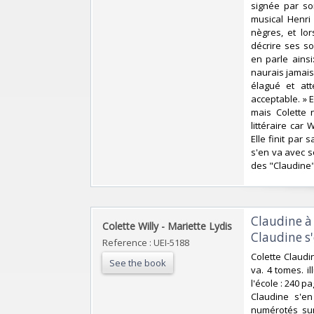
signée par son
musical Henri 
nègres, et lor
décrire ses so
en parle ainsi
naurais jamais 
élagué et att
acceptable. » 
mais Colette n
littéraire car
Elle finit par 
s'en va avec s
des "Claudine".
‎Claudine à
‎Colette Willy - Mariette Lydis‎
Claudine s'
Reference : UEI-5188
‎Colette Claud
See the book
va. 4 tomes. il
l'école : 240 p
Claudine s'e
numérotés sur