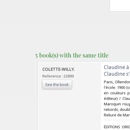
5 book(s) with the same title
‎Claudine à
‎COLETTE-WILLY.‎
Claudine s'
Reference : 22899
‎Paris, Ollend
See the book
l'école. 1900 (
en couleurs p
éditeur) / Cla
Maroquin rouge
rebords, doublu
Reliure de Marc
‎ÉDITIONS ORI