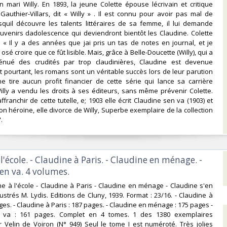
 mari Willy. En 1893, la jeune Colette épouse lécrivain et critique
Gauthier-Villars, dit « Willy » . Il est connu pour avoir pas mal de
squil découvre les talents littéraires de sa femme, il lui demande
uvenirs dadolescence qui deviendront bientôt les Claudine. Colette
: « Il y a des années que jai pris un tas de notes en journal, et je
osé croire que ce fût lisible. Mais, grâce à Belle-Doucette (Willy), qui a
énué des crudités par trop claudinières, Claudine est devenue
Et pourtant, les romans sont un véritable succès lors de leur parution
e tire aucun profit financier de cette série qui lance sa carrière
 Willy a vendu les droits à ses éditeurs, sans même prévenir Colette.
saffranchir de cette tutelle, e; 1903 elle écrit Claudine sen va (1903) et
on héroïne, elle divorce de Willy, Superbe exemplaire de la collection
 ‎
 l'école. - Claudine à Paris. - Claudine en ménage. -
en va. 4 volumes.‎
ine à l'école - Claudine à Paris - Claudine en ménage - Claudine s'en
lustrés M. Lydis. Editions de Cluny, 1939. Format : 23/16. - Claudine à
ages. - Claudine à Paris : 187 pages. - Claudine en ménage : 175 pages -
n va : 161 pages. Complet en 4 tomes. 1 des 1380 exemplaires
 Velin de Voiron (N° 949) Seul le tome I est numéroté. Très jolies