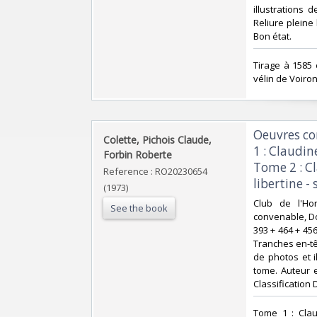
illustrations 
Reliure pleine
Bon état.‎
‎Tirage à 1585
vélin de Voiron.
‎Oeuvres c
‎Colette, Pichois Claude,
1 : Claudin
Forbin Roberte‎
Tome 2 : Cl
Reference : RO20230654
libertine -
(1973)
‎Club de l'H
See the book
convenable, Dos
393 + 464 + 45
Tranches en-tê
de photos et i
tome. Auteur e
Classification 
‎Tome 1 : Cla