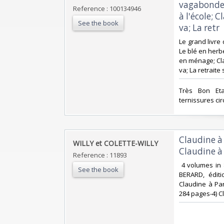
vagabonde;
Reference : 100134946
à l'école; 
See the book
va; La retr‎
‎Le grand livre
Le blé en herbe
en ménage; Cla
va; La retraite 
‎Très Bon Et
ternissures cir
‎Claudine à
‎WILLY et COLETTE-WILLY ‎
Claudine à l
Reference : 11893
‎ 4 volumes in
See the book
BERARD, édit
Claudine à Pa
284 pages-4) Cl