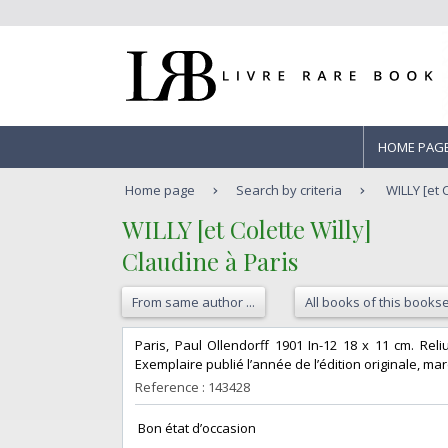
HOME PAG
Home page
Search by criteria
WILLY [et 
‎WILLY [et Colette Willy]‎
‎Claudine à Paris‎
From same author ...
All books of this bookse
‎Paris, Paul Ollendorff 1901 In-12 18 x 11 cm. Re
Exemplaire publié l’année de l’édition originale, mar
Reference : 143428
‎ Bon état d’occasion ‎