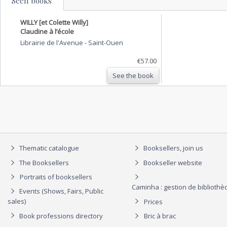
Seen books
WILLY [et Colette Willy]
Claudine à l’école
Librairie de l'Avenue
-
Saint-Ouen
€57.00
See the book
Thematic catalogue
Booksellers, join us
The Booksellers
Bookseller website
Portraits of booksellers
Caminha : gestion de biblioth
Events (Shows, Fairs, Public
sales)
Prices
Book professions directory
Bric à brac