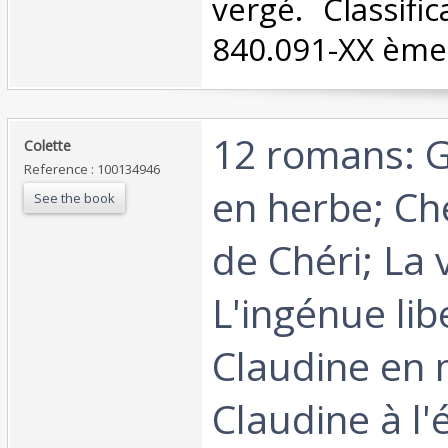
vergé. Classifi
840.091-XX ème 
‎12 romans: G
‎Colette‎
Reference : 100134946
en herbe; Ché
See the book
de Chéri; La
L'ingénue lib
Claudine en
Claudine à l'