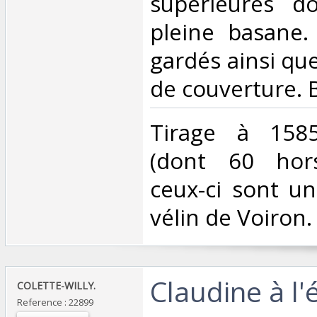
supérieures do
pleine basane.
gardés ainsi qu
de couverture. B
‎Tirage à 158
(dont 60 hor
ceux-ci sont u
vélin de Voiron. 
‎Claudine à l'
‎COLETTE-WILLY.‎
Reference : 22899