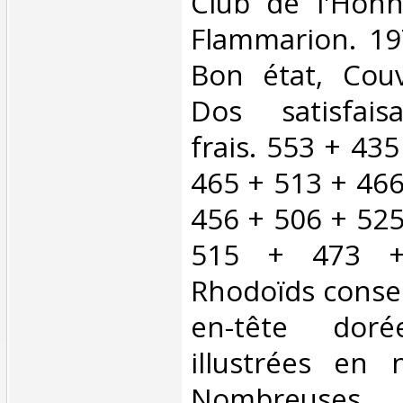
‎Club de l'Ho
Flammarion. 197
Bon état, Couv
Dos satisfaisa
frais. 553 + 43
465 + 513 + 466
456 + 506 + 525
515 + 473 +
Rhodoïds conse
en-tête dorée
illustrées en 
Nombreuses 