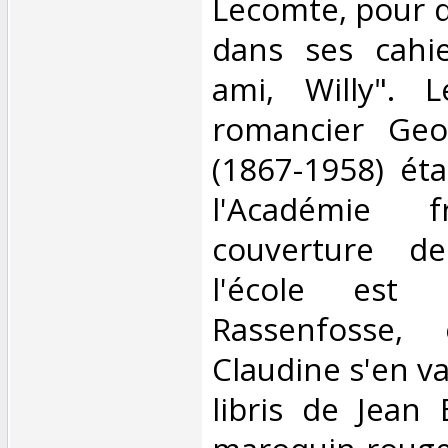
Lecomte, pour qu
dans ses cahie
ami, Willy". L
romancier Geo
(1867-1958) ét
l'Académie f
couverture d
l'école est i
Rassenfosse,
Claudine s'en va
libris de Jean 