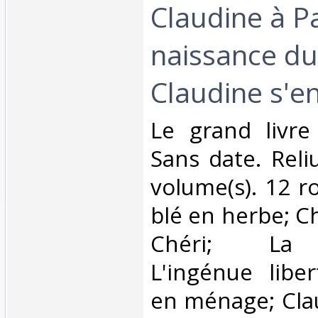
Claudine à Pa
naissance du
Claudine s'en 
‎Le grand livr
Sans date. Reli
volume(s). 12 r
blé en herbe; Ch
Chéri; La 
L'ingénue liber
en ménage; Clau