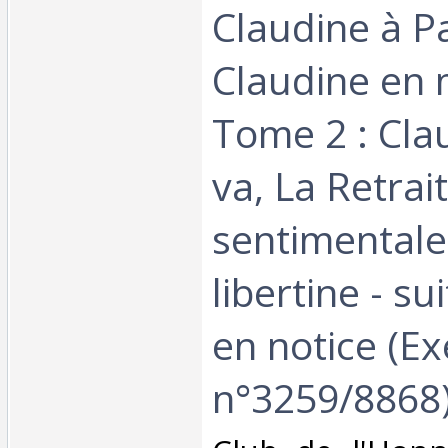
Claudine à Pa
Claudine en 
Tome 2 : Cla
va, La Retrai
sentimentale
libertine - su
en notice (E
n°3259/8868)