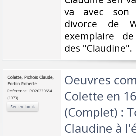
va avec son h
divorce de Wi
exemplaire de 
des "Claudine". ‎
‎Oeuvres com
‎Colette, Pichois Claude,
Forbin Roberte‎
Colette en 1
Reference : RO20230654
(1973)
See the book
(Complet) : T
Claudine à l'