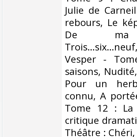
Julie de Carnei
rebours, Le ké
De ma f
Trois...six...neu
Vesper - Tome
saisons, Nudité,
Pour un herb
connu, A porté
Tome 12 : La 
critique dramat
Théâtre : Chéri