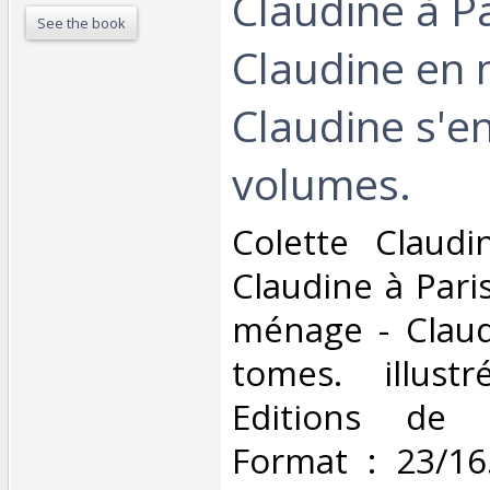
Claudine à Pa
See the book
Claudine en 
Claudine s'en
volumes.‎
‎Colette Claudi
Claudine à Pari
ménage - Claud
tomes. illust
Editions de 
Format : 23/16