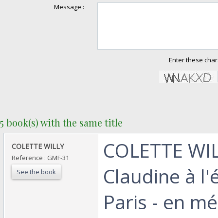
Message :
Enter these char
5 book(s) with the same title
‎COLETTE WIL
‎COLETTE WILLY‎
Reference : GMF-31
Claudine à l'é
See the book
Paris - en mé