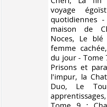
Chéri, La fin
voyage égoïst
quotidiennes 
maison de Cla
Noces, Le blé
femme cachée,
du jour - Tome 
Prisons et para
l'impur, la Cha
Duo, Le Tout
apprentissages,
Tome 9 : Cham