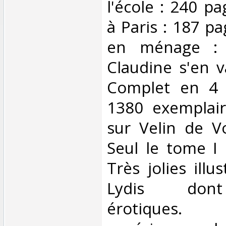
l'école : 240 pa
à Paris : 187 pa
en ménage : 
Claudine s'en v
Complet en 4 
1380 exemplai
sur Velin de V
Seul le tome I
Très jolies illu
Lydis dont
érotiques