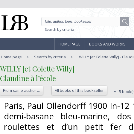
Search by criteria
HOME PAGE
BOOKS AND WORKS
Home page
Search by criteria
WILLY [et Colette Willy] - Claudi
‎WILLY [et Colette Willy]‎
‎Claudine à l’école‎
From same author ...
All books of this bookseller
5 book(s
‎Paris, Paul Ollendorff 1900 In-12
demi-basane bleu-marine, dos
roulettes et d’un petit fer d