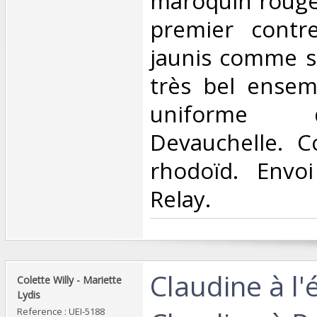
maroquin rouge 
premier contrep
jaunis comme s
très bel ensem
uniforme
Devauchelle. C
rhodoïd. Envo
Relay.‎
‎Claudine à l'
‎Colette Willy - Mariette
Lydis‎
Reference : UEI-5188