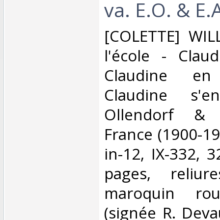
va. E.O. & E.A
‎[COLETTE] WIL
l'école - Clau
Claudine e
Claudine s'e
Ollendorf &
France (1900-19
in-12, IX-332, 
pages, reliu
maroquin ro
(signée R. Deva