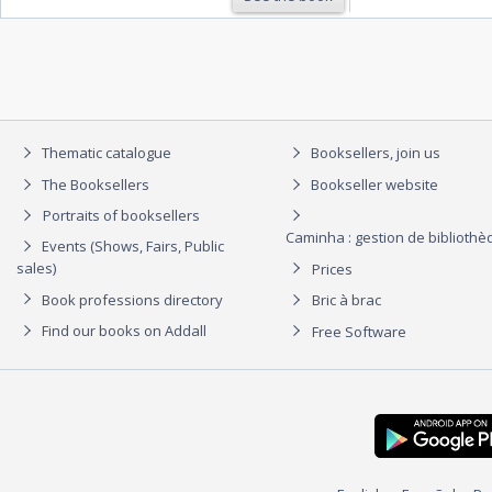
Thematic catalogue
Booksellers, join us
The Booksellers
Bookseller website
Portraits of booksellers
Caminha : gestion de biblioth
Events (Shows, Fairs, Public
sales)
Prices
Book professions directory
Bric à brac
Find our books on Addall
Free Software