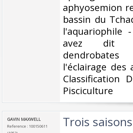
aphyosemion re
bassin du Tcha
l'aquariophile 
avez dit 
dendrobates 
l'éclairage des
Classification 
Pisciculture‎
‎Trois saison
‎GAVIN MAXWELL‎
Reference : 100150611
(1952)