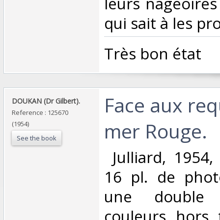
leurs nageoires
qui sait à les pr
‎Très bon état‎
‎Face aux req
‎DOUKAN (Dr Gilbert).‎
Reference : 125670
mer Rouge.‎
(1954)
See the book
‎ Julliard, 1954
16 pl. de phot
une double 
couleurs hors t