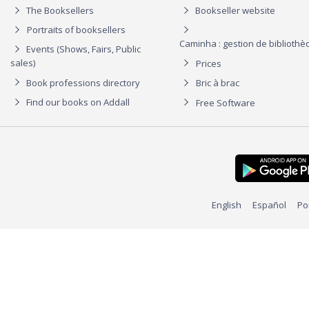
The Booksellers
Bookseller website
Portraits of booksellers
Caminha : gestion de biblioth
Events (Shows, Fairs, Public
sales)
Prices
Book professions directory
Bric à brac
Find our books on Addall
Free Software
English
Español
Po