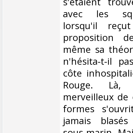
s'étaient trou
avec les squ
lorsqu'il reçu
proposition d
même sa théori
n'hésita-t-il p
côte inhospital
Rouge. Là, 
merveilleux de 
formes s'ouvr
jamais blasés 
sous-marin. Mai