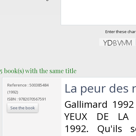
Enter these char
5 book(s) with the same title
‎La peur des 
Reference : 500385484
(1992)
ISBN : 9782070567591
‎Gallimard 1992
See the book
YEUX DE LA 
1992. Qu'ils s