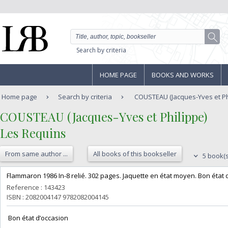
Search by criteria
HOME PAGE
BOOKS AND WORKS
Home page
Search by criteria
COUSTEAU (Jacques-Yves et Phi
‎COUSTEAU (Jacques-Yves et Philippe)‎
‎Les Requins‎
From same author ...
All books of this bookseller
5 book(s
‎Flammaron 1986 In-8 relié. 302 pages. Jaquette en état moyen. Bon état d
Reference : 143423
ISBN : 2082004147 9782082004145
‎ Bon état d’occasion ‎