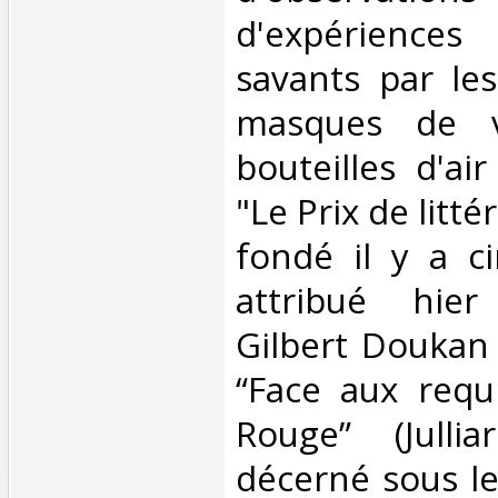
d'expériences
savants par l
masques de v
bouteilles d'a
"Le Prix de litté
fondé il y a c
attribué hie
Gilbert Doukan 
“Face aux requ
Rouge” (Jullia
décerné sous l