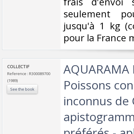
frais d'envoi
seulement pou
jusqu'à 1 kg (co
pour la France m
‎AQUARAMA 
‎COLLECTIF‎
Reference : R300089700
Poissons con
(1989)
See the book
inconnus de 
apistogram
préférés - a