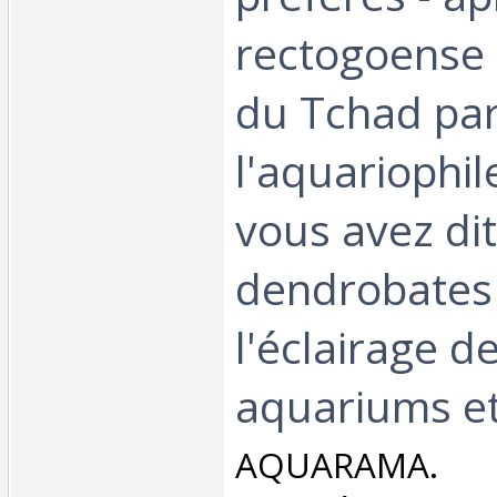
rectogoense -
du Tchad par
l'aquariophil
vous avez dit
dendrobates t
l'éclairage d
aquariums etc
‎AQUARAMA. 