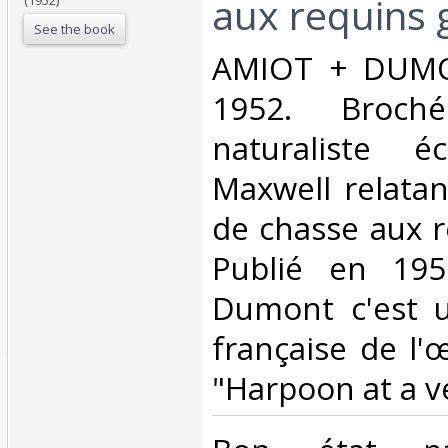
aux requins 
See the book
‎AMIOT + DUMO
1952. Broch
naturaliste é
Maxwell relatan
de chasse aux r
Publié en 195
Dumont c'est u
française de l'
"Harpoon at a v