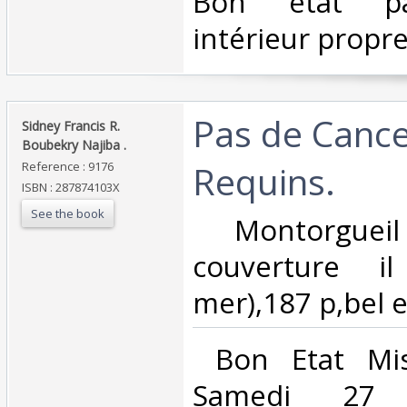
‎Bon état pa
intérieur propre
‎Pas de Cance
‎Sidney Francis R.
Boubekry Najiba .‎
Requins.‎
Reference : 9176
ISBN : 287874103X
See the book
‎ Montorgueil
couverture i
mer),187 p,bel e
‎ Bon Etat Mi
Samedi 27 