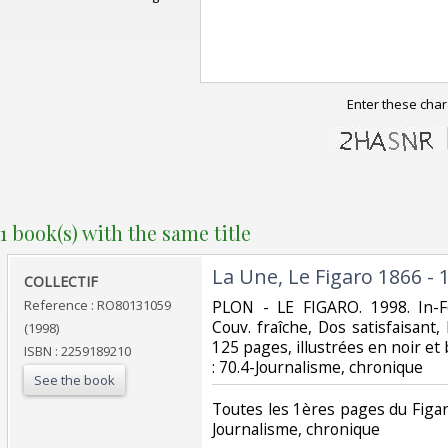
Enter these char
1 book(s) with the same title
‎La Une, Le Figaro 1866 - 
‎COLLECTIF‎
Reference : RO80131059
‎PLON - LE FIGARO. 1998. In-F
Couv. fraîche, Dos satisfaisant, 
(1998)
125 pages, illustrées en noir et bl
ISBN : 2259189210
: 70.4-Journalisme, chronique‎
See the book
‎Toutes les 1ères pages du Figaro
Journalisme, chronique‎