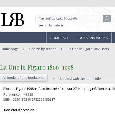
Search by criteria
HOME PAGE
BOOKS AND WORKS
Home page
Search by criteria
La Une le Figaro 1866-1998
‎La Une le Figaro 1866-1998‎
All books of this bookseller
1 book(s) with the same title
‎Plon, Le Figaro 1998 In-folio broché 40 cm sur 27. Non paginé. Bon état d’
Reference : 143218
ISBN : 2259189210 9782259189217
‎ Bon état d’occasion ‎