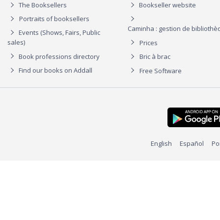
The Booksellers
Bookseller website
Portraits of booksellers
Caminha : gestion de biblioth
Events (Shows, Fairs, Public
sales)
Prices
Book professions directory
Bric à brac
Find our books on Addall
Free Software
English
Español
Po