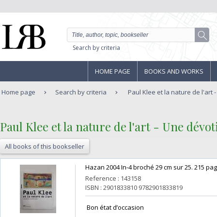
Search by criteria
HOME PAGE
BOOKS AND WORKS
Home page
Search by criteria
Paul Klee et la nature de l'art 
‎Paul Klee et la nature de l'art - Une dévot
All books of this bookseller
‎Hazan 2004 In-4 broché 29 cm sur 25. 215 pag
Reference : 143158
ISBN : 2901833810 9782901833819
‎ Bon état d’occasion ‎