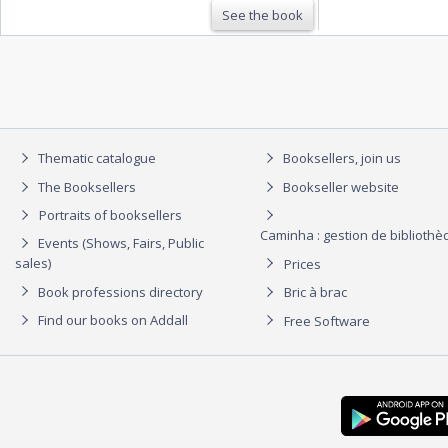
See the book
Thematic catalogue
Booksellers, join us
The Booksellers
Bookseller website
Portraits of booksellers
Caminha : gestion de biblioth
Events (Shows, Fairs, Public
sales)
Prices
Book professions directory
Bric à brac
Find our books on Addall
Free Software