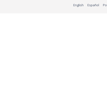
English
Español
Po