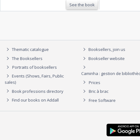
See the book
Thematic catalogue
Booksellers, join us
The Booksellers
Bookseller website
Portraits of booksellers
Caminha : gestion de biblioth
Events (Shows, Fairs, Public
sales)
Prices
Book professions directory
Bric à brac
Find our books on Addall
Free Software