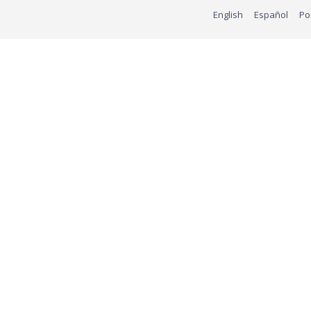
English
Español
Po