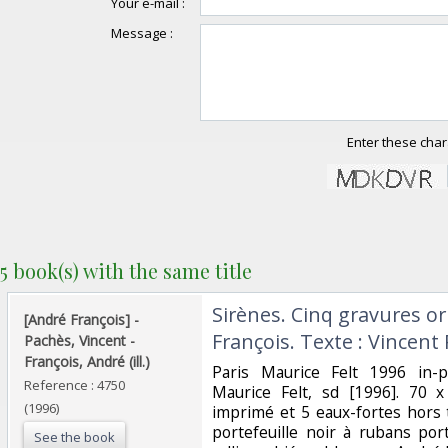
Your e-mail :
Message :
Enter these char
5 book(s) with the same title
‎Sirènes. Cinq gravures o
‎[André François] - ‎
François. Texte : Vincent 
‎Pachès, Vincent -
François, André (ill.)‎
‎Paris Maurice Felt 1996 in-p
Reference : 4750
Maurice Felt, sd [1996]. 70 x
(1996)
imprimé et 5 eaux-fortes hors 
portefeuille noir à rubans por
See the book