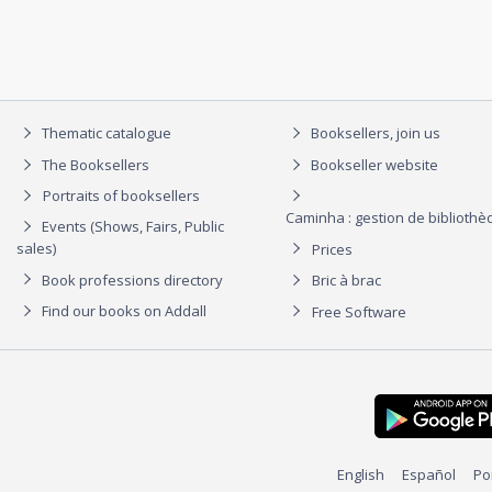
Thematic catalogue
Booksellers, join us
The Booksellers
Bookseller website
Portraits of booksellers
Caminha : gestion de biblioth
Events (Shows, Fairs, Public
sales)
Prices
Book professions directory
Bric à brac
Find our books on Addall
Free Software
English
Español
Po