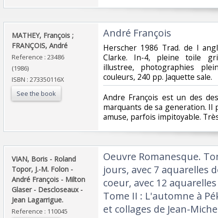
‎André François ‎
‎MATHEY, François ;
FRANÇOIS, André ‎
‎Herscher 1986 Trad. de l angl
Clarke. In-4, pleine toile gr
Reference : 23486
illustree, photographies pl
(1986)
couleurs, 240 pp. Jaquette sale. ‎
ISBN : 273350116X
See the book
‎Andre François est un des de
marquants de sa generation. Il
amuse, parfois impitoyable. Très
‎Oeuvre Romanesque. Tom
‎VIAN, Boris - Roland
jours, avec 7 aquarelles 
Topor, J.-M. Folon -
André François - Milton
coeur, avec 12 aquarelle
Glaser - Descloseaux -
Tome II : L'automne à Pék
Jean Lagarrigue.‎
et collages de Jean-Miche
Reference : 110045