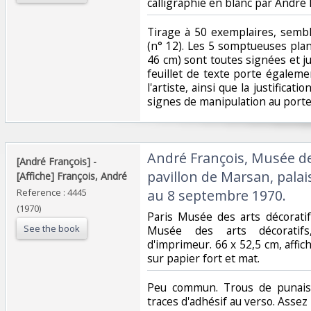
calligraphié en blanc par André F
‎Tirage à 50 exemplaires, sembl
(n° 12). Les 5 somptueuses planch
46 cm) sont toutes signées et ju
feuillet de texte porte égaleme
l'artiste, ainsi que la justificati
signes de manipulation au portef
‎André François, Musée de
‎[André François] - ‎
pavillon de Marsan, palai
‎[Affiche] François, André‎
Reference : 4445
au 8 septembre 1970.‎
(1970)
‎Paris Musée des arts décorati
See the book
Musée des arts décoratif
d'imprimeur. 66 x 52,5 cm, affich
sur papier fort et mat.‎
‎Peu commun. Trous de punais
traces d'adhésif au verso. Assez 