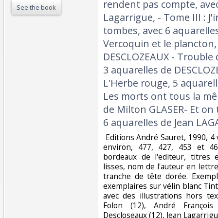
rendent pas compte, avec
See the book
Lagarrigue, - Tome III : J'
tombes, avec 6 aquarelle
Vercoquin et le plancton,
DESCLOZEAUX - Trouble d
3 aquarelles de DESCLOZE
L'Herbe rouge, 5 aquare
Les morts ont tous la mê
de Milton GLASER- Et on t
6 aquarelles de Jean LAGA
‎ Editions André Sauret, 1990,
environ, 477, 427, 453 et 46
bordeaux de l'editeur, titres
lisses, nom de l'auteur en lettr
tranche de tête dorée. Exemp
exemplaires sur vélin blanc Tin
avec des illustrations hors te
Folon (12), André François 
Descloseaux (12), Jean Lagarrigue