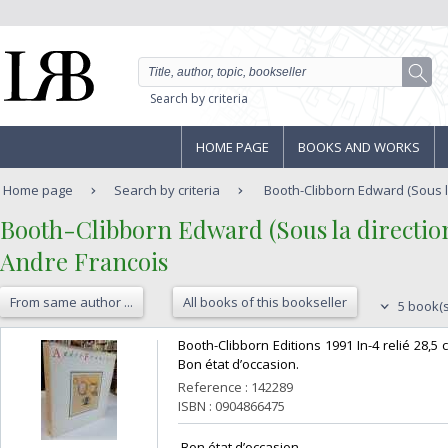
Search by criteria
HOME PAGE
BOOKS AND WORKS
Home page
Search by criteria
Booth-Clibborn Edward (Sous la 
‎Booth-Clibborn Edward (Sous la direction 
‎Andre Francois‎
From same author ...
All books of this bookseller
5 book(s
‎Booth-Clibborn Editions 1991 In-4 relié 28,
Bon état d’occasion.‎
Reference : 142289
ISBN : 0904866475
‎ Bon état d’occasion ‎