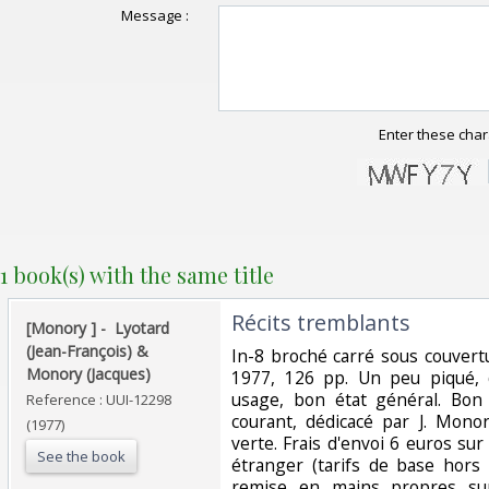
Message :
Enter these char
1 book(s) with the same title
‎Récits tremblants‎
‎[Monory ] - ‎ ‎Lyotard
(Jean-François) &
‎In-8 broché carré sous couvertu
Monory (Jacques)‎
1977, 126 pp. Un peu piqué, 
usage, bon état général. Bon
Reference : UUI-12298
courant, dédicacé par J. Monor
(1977)
verte. Frais d'envoi 6 euros sur
See the book
étranger (tarifs de base hors e
remise en mains propres sur 