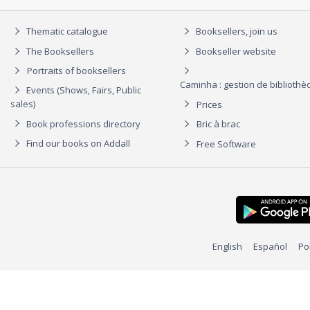
Thematic catalogue
Booksellers, join us
The Booksellers
Bookseller website
Portraits of booksellers
Caminha : gestion de biblioth
Events (Shows, Fairs, Public
sales)
Prices
Book professions directory
Bric à brac
Find our books on Addall
Free Software
English
Español
Po