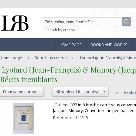
Search by criteria
HOME PAGE
BOOKS AND WORKS
Home page
Search by criteria
Lyotard (Jean-François) & Monor
‎ Lyotard (Jean-François) & Monory (Jacque
‎Récits tremblants‎
From same author ...
All books of this bookseller
1 book(s
‎ Galilée 1977 In-8 broché carré sous couvert
Jacques Monory. Couverture un peu passée‎
Reference : 141515