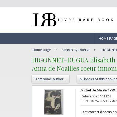
HOME PAG
Home page
Search by criteria
HIGONNET-
‎HIGONNET-DUGUA Elisabeth‎
‎Anna de Noailles coeur inno
From same author ...
All books of this bookse
‎Michel De Maule 1999 I
Reference : 141124
ISBN : 2876230534 978
‎ Etat correct d’occasion 