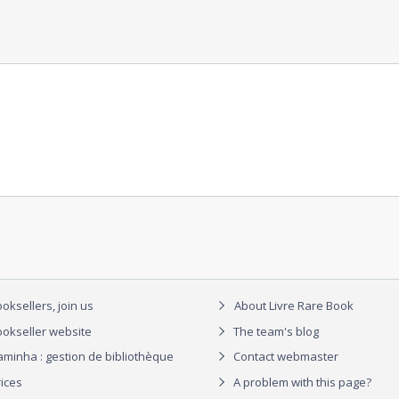
oksellers, join us
About Livre Rare Book
okseller website
The team's blog
aminha : gestion de bibliothèque
Contact webmaster
rices
A problem with this page?