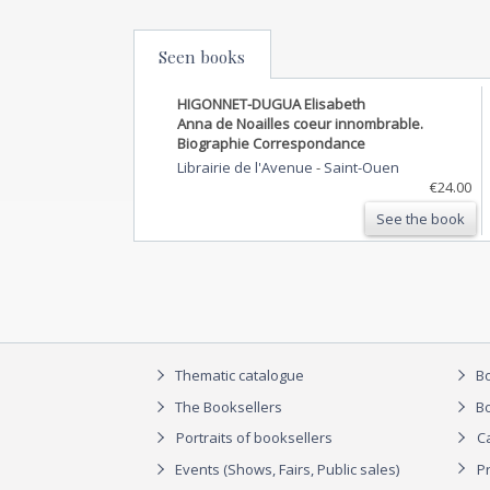
Seen books
HIGONNET-DUGUA Elisabeth
Anna de Noailles coeur innombrable.
Biographie Correspondance
Librairie de l'Avenue
-
Saint-Ouen
€24.00
See the book
Thematic catalogue
Bo
The Booksellers
Bo
Portraits of booksellers
C
Events (Shows, Fairs, Public sales)
P