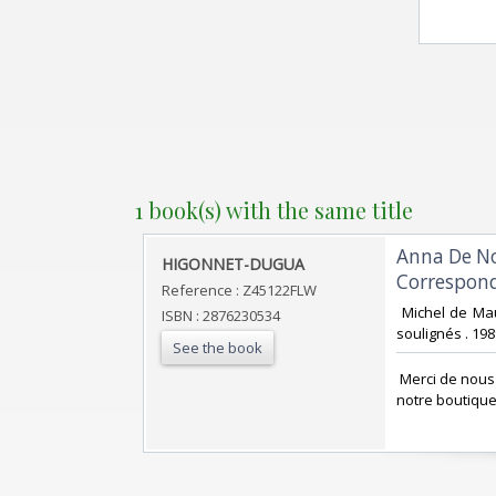
1 book(s) with the same title
‎Anna De N
‎HIGONNET-DUGUA ‎
Correspond
Reference : Z45122FLW
‎ Michel de Ma
ISBN : 2876230534
soulignés . 1
See the book
‎ Merci de nou
notre boutique