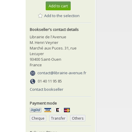
Add to cart
Add to the selection
Bookseller's contact details
Librairie de l'Avenue
M. Henri Veyrier
Marché aux Puces. 31, rue
Lecuyer
93400 Saint-Ouen
France
contact@librairie-avenue.fr
01 40 11 95 85
Contact bookseller
Payment mode
Cheque
Transfer
Others