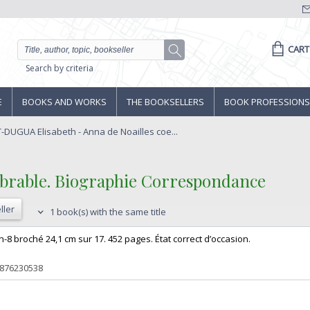
CART
Search by criteria
E
BOOKS AND WORKS
THE BOOKSELLERS
BOOK PROFESSIONS
DUGUA Elisabeth - Anna de Noailles coe...
mbrable. Biographie Correspondance‎
ller
1 book(s) with the same title
n-8 broché 24,1 cm sur 17. 452 pages. État correct d’occasion.‎
2876230538
‎