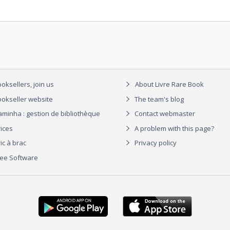
oksellers, join us
About Livre Rare Book
okseller website
The team's blog
aminha : gestion de bibliothèque
Contact webmaster
rices
A problem with this page?
ic à brac
Privacy policy
ree Software