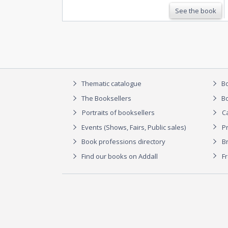
See the book
Thematic catalogue
Bo
The Booksellers
Bo
Portraits of booksellers
C
Events (Shows, Fairs, Public sales)
P
Book professions directory
Br
Find our books on Addall
F