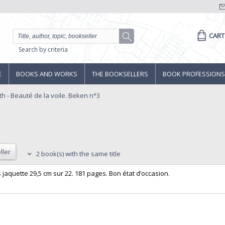
CART
Search by criteria
E
BOOKS AND WORKS
THE BOOKSELLERS
BOOK PROFESSIONS
h - Beauté de la voile. Beken n°3
ller
2 book(s) with the same title
jaquette 29,5 cm sur 22. 181 pages. Bon état d’occasion.‎