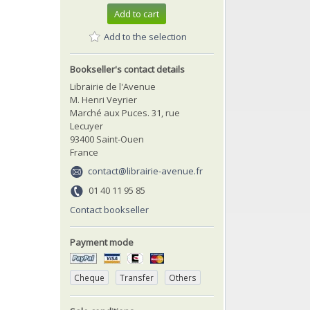
Add to cart
Add to the selection
Bookseller's contact details
Librairie de l'Avenue
M. Henri Veyrier
Marché aux Puces. 31, rue
Lecuyer
93400 Saint-Ouen
France
contact@librairie-avenue.fr
01 40 11 95 85
Contact bookseller
Payment mode
Cheque
Transfer
Others