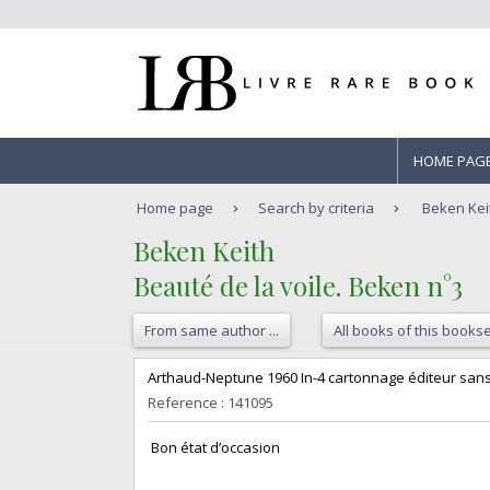
HOME PAG
Home page
Search by criteria
Beken Keit
‎Beken Keith‎
‎Beauté de la voile. Beken n°3‎
From same author ...
All books of this bookse
‎Arthaud-Neptune 1960 In-4 cartonnage éditeur sans 
Reference : 141095
‎ Bon état d’occasion ‎