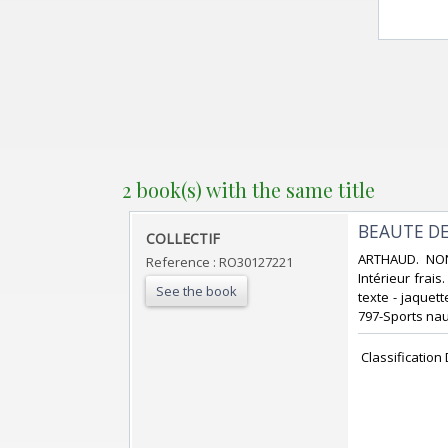
2 book(s) with the same title
‎BEAUTE DE
‎COLLECTIF‎
‎ARTHAUD. NON
Reference : RO30127221
Intérieur frai
See the book
texte - jaquett
797-Sports nau
‎ Classificatio