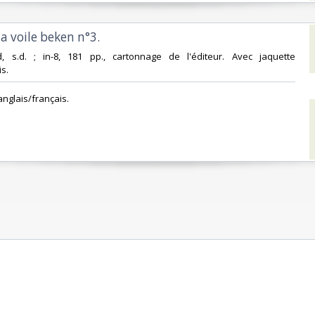
a voile beken n°3. ‎
ud, s.d. ; in-8, 181 pp., cartonnage de l'éditeur. Avec jaquette
s.‎
anglais/français.‎