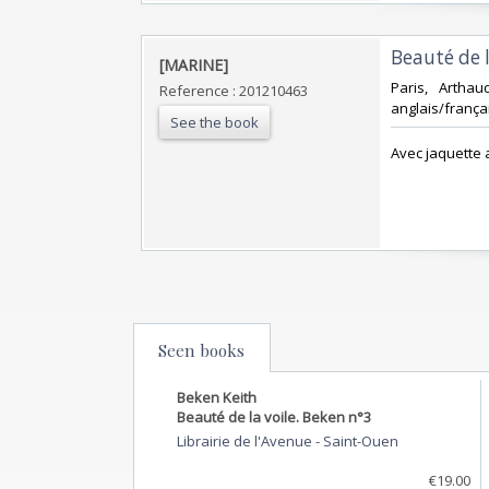
‎Beauté de l
‎[MARINE]‎
‎Paris, Artha
Reference : 201210463
anglais/françai
See the book
‎Avec jaquette 
Seen books
Beken Keith
Beauté de la voile. Beken n°3
Librairie de l'Avenue
-
Saint-Ouen
€19.00