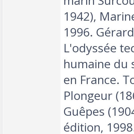
marin Surcou
1942), Marine
1996. Gérar
L'odyssée te
humaine du 
en France. T
Plongeur (18
Guêpes (1904
édition, 1998