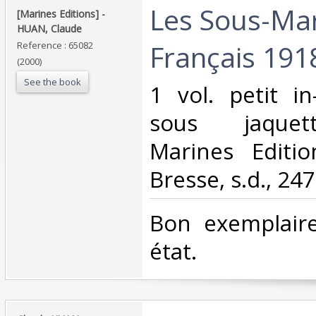
‎Les Sous-Ma
‎[Marines Editions] - ‎
‎HUAN, Claude‎
Français 191
Reference : 65082
(2000)
See the book
‎1 vol. petit i
sous jaquett
Marines Editi
Bresse, s.d., 247
‎Bon exemplair
état.‎