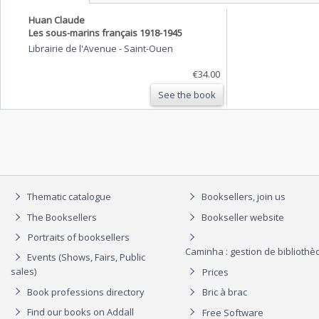
Huan Claude
Les sous-marins français 1918-1945
Librairie de l'Avenue
-
Saint-Ouen
€34.00
See the book
Thematic catalogue
Booksellers, join us
The Booksellers
Bookseller website
Portraits of booksellers
Caminha : gestion de biblioth
Events (Shows, Fairs, Public
sales)
Prices
Book professions directory
Bric à brac
Find our books on Addall
Free Software