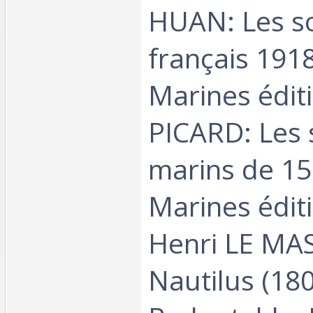
HUAN: Les s
français 191
Marines édit
PICARD: Les 
marins de 15
Marines édit
Henri LE MA
Nautilus (18