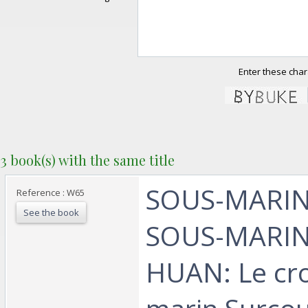
Enter these char
3 book(s) with the same title
‎SOUS-MARI
Reference : W65
See the book
SOUS-MARIN
HUAN: Le cro