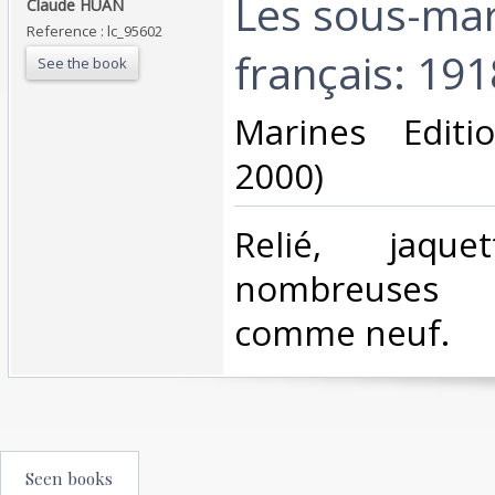
‎Les sous-ma
‎Claude HUAN‎
Reference : lc_95602
français: 191
See the book
‎Marines Editi
2000)‎
‎Relié, jaquet
nombreuses il
comme neuf.‎
Seen books