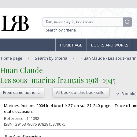
Search by criteria
HOME PAGE
BOOKS AND WORKS
Home page
Search by criteria
Huan Claude - Les sous-marin
‎Huan Claude‎
‎Les sous-marins français 1918-1945‎
From same author ...
All books of this bookseller
3 book(s
‎Marines éditions 2004 In-4 broché 27 cm sur 21. 240 pages. Trace d’hum
état d’occasion.‎
Reference : 141092
ISBN : 2915379076 9782915379075
‎ Bon état d’occasion ‎