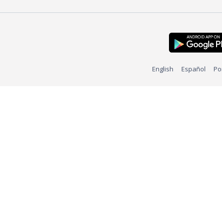
English
Español
Po