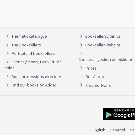
Thematic catalogue
Booksellers, join us
The Booksellers
Bookseller website
Portraits of booksellers
Caminha : gestion de biblioth
Events (Shows, Fairs, Public
sales)
Prices
Book professions directory
Bric à brac
Find our books on Addall
Free Software
English
Español
Po