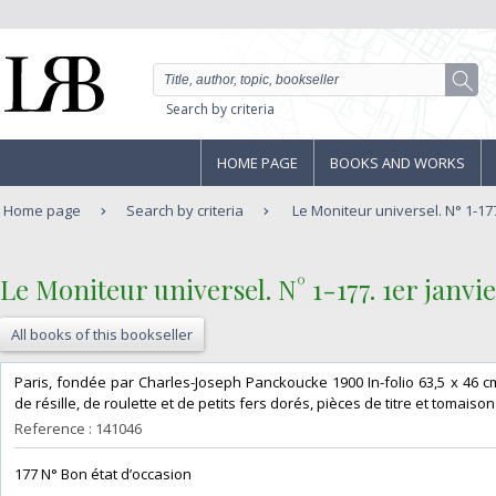
Search by criteria
HOME PAGE
BOOKS AND WORKS
Home page
Search by criteria
Le Moniteur universel. N° 1-177. 
‎Le Moniteur universel. N° 1-177. 1er janvi
All books of this bookseller
‎Paris, fondée par Charles-Joseph Panckoucke 1900 In-folio 63,5 x 46 
de résille, de roulette et de petits fers dorés, pièces de titre et tomaison
Reference : 141046
‎177 N° Bon état d’occasion ‎