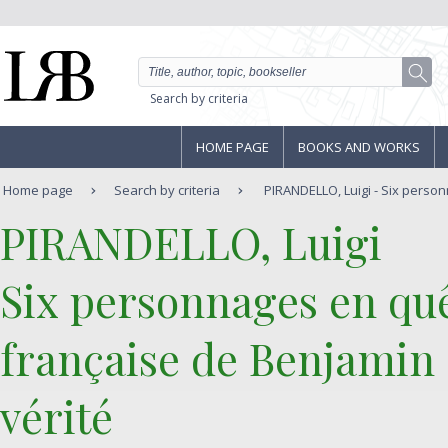
Search by criteria
HOME PAGE
BOOKS AND WORKS
Home page
Search by criteria
PIRANDELLO, Luigi - Six person
‎PIRANDELLO, Luigi‎
‎Six personnages en quê
française de Benjamin
vérité‎