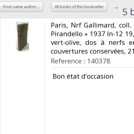
From same author ...
All books of this bookseller
5 b
‎Paris, Nrf Gallimard, col
Pirandello » 1937 In-12 19
vert-olive, dos à nerfs e
couvertures conservées, 21
Reference : 140378
‎ Bon état d’occasion ‎