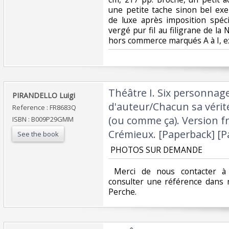
une petite tache sinon bel ex
de luxe après imposition spéci
vergé pur fil au filigrane de l
hors commerce marqués A à I, ex
‎Théâtre I. Six personnag
‎PIRANDELLO Luigi ‎
d'auteur/Chacun sa vérit
Reference : FR8683Q
(ou comme ça). Version f
ISBN : B009P29GMM
Crémieux. [Paperback] [P
See the book
‎ PHOTOS SUR DEMANDE ‎
‎ Merci de nous contacter à 
consulter une référence dans 
Perche.‎