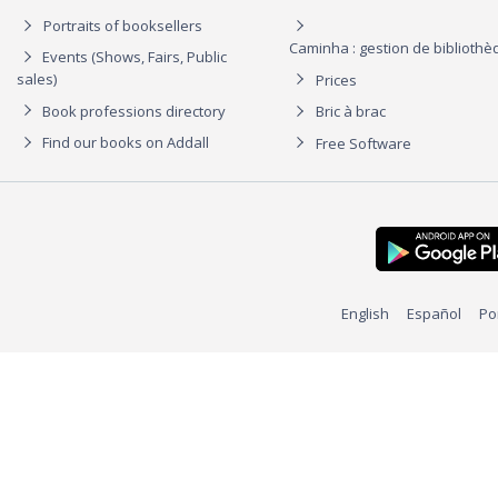
Portraits of booksellers
Caminha : gestion de biblioth
Events (Shows, Fairs, Public
sales)
Prices
Book professions directory
Bric à brac
Find our books on Addall
Free Software
English
Español
Po