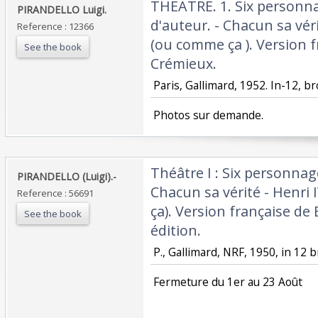
‎THEÂTRE. 1. Six personn
‎PIRANDELLO Luigi.‎
d'auteur. - Chacun sa vér
Reference : 12366
(ou comme ça ). Version 
See the book
Crémieux.‎
‎ Paris, Gallimard, 1952. In-12, br
‎ Photos sur demande.‎
‎Théâtre I : Six personna
‎PIRANDELLO (Luigi).-‎
Chacun sa vérité - Henri
Reference : 56691
ça). Version française d
See the book
édition.‎
‎ P., Gallimard, NRF, 1950, in 12 
‎ Fermeture du 1er au 23 Août‎