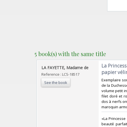
5 book(s) with the same title
‎La Princes
‎LA FAYETTE, Madame de‎
papier vélin 
Reference : LCS-18517
‎Exemplaire s
See the book
de la Duchesse
volume petit in
filet doré et 
dos à nerfs or
maroquin armor
‎«La Princesse
beauté parfai