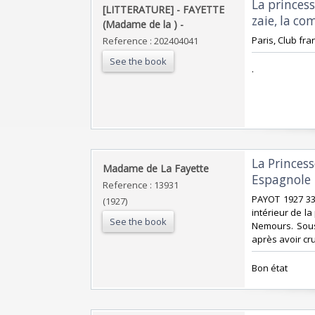
‎La princes
‎[LITTERATURE] - FAYETTE
zaie, la co
(Madame de la ) - ‎
‎Paris, Club fra
Reference : 202404041
See the book
‎.‎
‎La Princes
‎Madame de La Fayette‎
Espagnole‎
Reference : 13931
‎PAYOT 1927 3
(1927)
intérieur de la
See the book
Nemours. Sous 
après avoir cru
‎Bon état‎