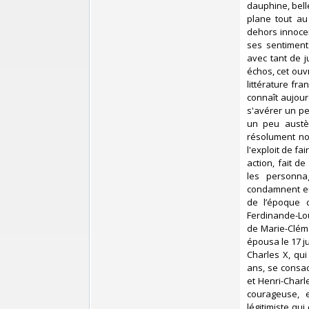
dauphine, belle
plane tout a
dehors innocen
ses sentiment
avec tant de j
échos, cet ou
littérature fr
connaît aujour
s'avérer un p
un peu austèr
résolument nov
l'exploit de fa
action, fait d
les personna
condamnent eu
de l’époque 
Ferdinande-Lou
de Marie-Clém
épousa le 17 ju
Charles X, qui
ans, se consac
et Henri-Char
courageuse, 
légitimiste qu