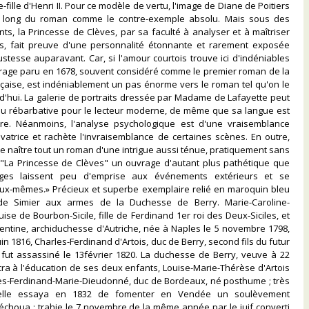
-fille d'Henri II. Pour ce modèle de vertu, l'image de Diane de Poitiers
u long du roman comme le contre-exemple absolu. Mais sous des
ts, la Princesse de Clèves, par sa faculté à analyser et à maîtriser
s, fait preuve d'une personnalité étonnante et rarement exposée
ustesse auparavant. Car, si l'amour courtois trouve ici d'indéniables
vrage paru en 1678, souvent considéré comme le premier roman de la
ançaise, est indéniablement un pas énorme vers le roman tel qu'on le
d'hui. La galerie de portraits dressée par Madame de Lafayette peut
eu rébarbative pour le lecteur moderne, de même que sa langue est
e. Néanmoins, l'analyse psychologique est d'une vraisemblance
atrice et rachète l'invraisemblance de certaines scènes. En outre,
ire naître tout un roman d'une intrigue aussi ténue, pratiquement sans
e "La Princesse de Clèves" un ouvrage d'autant plus pathétique que
ges laissent peu d'emprise aux événements extérieurs et se
x‑mêmes.» Précieux et superbe exemplaire relié en maroquin bleu
de Simier aux armes de la Duchesse de Berry. Marie-Caroline-
ise de Bourbon-Sicile, fille de Ferdinand 1er roi des Deux‑Siciles, et
entine, archiduchesse d'Autriche, née à Naples le 5 novembre 1798,
in 1816, Charles-Ferdinand d'Artois, duc de Berry, second fils du futur
 fut assassiné le 13février 1820. La duchesse de Berry, veuve à 22
ra à l'éducation de ses deux enfants, Louise-Marie-Thérèse d'Artois
les-Ferdinand-Marie-Dieudonné, duc de Bordeaux, né posthume ; très
elle essaya en 1832 de fomenter en Vendée un soulèvement
i échoua ; trahie le 7 novembre de la même année par le juif converti