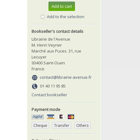
Add to cart
Add to the selection
Bookseller's contact details
Librairie de l'Avenue
M. Henri Veyrier
Marché aux Puces. 31, rue
Lecuyer
93400 Saint-Ouen
France
contact@librairie-avenue.fr
01 40 11 95 85
Contact bookseller
Payment mode
Cheque
Transfer
Others