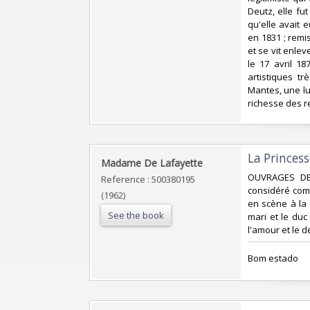
Deutz, elle fu
qu'elle avait 
en 1831 ; remis
et se vit enlev
le 17 avril 1
artistiques t
Mantes, une lu
richesse des re
‎La Princess
‎Madame De Lafayette‎
‎OUVRAGES DE
Reference : 500380195
considéré comm
(1962)
en scène à la 
See the book
mari et le duc
l'amour et le de
‎Bom estado‎