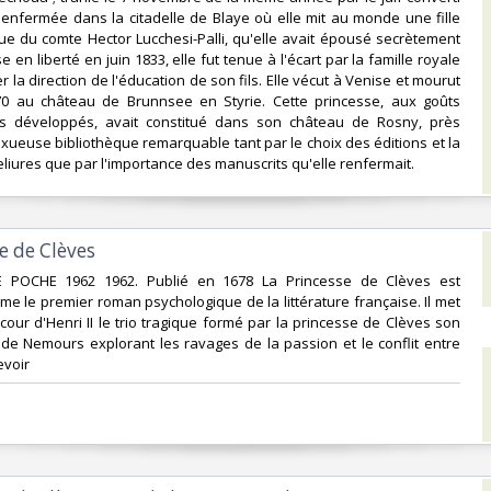
t enfermée dans la citadelle de Blaye où elle mit au monde une fille
eue du comte Hector Lucchesi-Palli, qu'elle avait épousé secrètement
e en liberté en juin 1833, elle fut tenue à l'écart par la famille royale
er la direction de l'éducation de son fils. Elle vécut à Venise et mourut
870 au château de Brunnsee en Styrie. Cette princesse, aux goûts
rès développés, avait constitué dans son château de Rosny, près
xueuse bibliothèque remarquable tant par le choix des éditions et la
liures que par l'importance des manuscrits qu'elle renfermait.‎
e de Clèves‎
 POCHE 1962 1962. Publié en 1678 La Princesse de Clèves est
e le premier roman psychologique de la littérature française. Il met
cour d'Henri II le trio tragique formé par la princesse de Clèves son
 de Nemours explorant les ravages de la passion et le conflit entre
voir‎