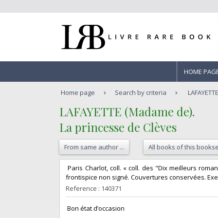
HOME PAG
Home page
Search by criteria
LAFAYETTE
‎LAFAYETTE (Madame de).‎
‎La princesse de Clèves‎
From same author ...
All books of this bookse
‎ Paris Charlot, coll. « coll. des "Dix meilleurs ro
frontispice non signé. Couvertures conservées. Exem
Reference : 140371
‎ Bon état d’occasion ‎