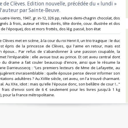
se de Clèves. Edition nouvelle, précédée du « lundi »
l'auteur par Sainte-Beuve.‎
Quatre-Vents, 1947, gr. in-12, 326 pp, reliure demi-chagrin chocolat, dos
gnés à frois, auteur et titres dorés, tête dorée, couv. illustrée et dos
 de l'époque), dos et mors frottés, dos lég. passé, bon état‎
e Clèves met en scène, à la cour du roi Henri II, un trio tragique : le duc
t épris de la princesse de Clèves, qui l'aime en retour, mais est
 époux... Par refus de s'abandonner à une passion coupable, la
et l'irréparable : elle avoue tout au prince. Et cet aveu central dont
e du drame a fait couler beaucoup d'encre, ainsi que le résume la
rie Darrieussecq : "Les premiers lecteurs de Mme de Lafayette, au
le jugèrent invraisemblable : quelle épouse pense devoir informer son
tations adultères ? Au XVIIIe siècle, cet aveu, on l'a trouvé charmant.
l. Au XXe, idiot : mais qu'elle l'épouse donc, son bellâtre de cour !..."
 frais d'envoi sont de 6 € seulement pour les livres jusqu'à 1 kg
i), pour la France métropolitaine.‎