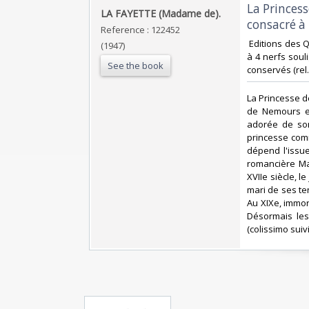
‎La Princes
‎LA FAYETTE (Madame de).‎
consacré à 
Reference : 122452
‎ Editions des 
(1947)
à 4 nerfs souli
See the book
conservés (rel.
‎La Princesse d
de Nemours es
adorée de son
princesse comm
dépend l'issu
romancière Ma
XVIIe siècle, 
mari de ses ten
Au XIXe, immora
Désormais les
(colissimo suiv