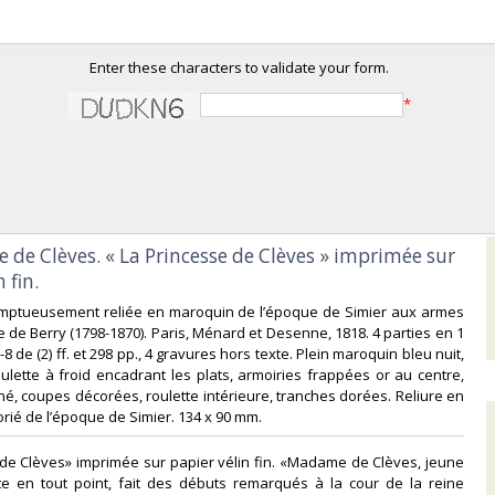
Enter these characters to validate your form.
*
se de Clèves. « La Princesse de Clèves » imprimée sur
fin. ‎
omptueusement reliée en maroquin de l’époque de Simier aux armes
 de Berry (1798-1870). Paris, Ménard et Desenne, 1818. 4 parties en 1
-8 de (2) ff. et 298 pp., 4 gravures hors texte. Plein maroquin bleu nuit,
roulette à froid encadrant les plats, armoiries frappées or au centre,
né, coupes décorées, roulette intérieure, tranches dorées. Reliure en
ié de l’époque de Simier. 134 x 90 mm.‎
 de Clèves» imprimée sur papier vélin fin. «Madame de Clèves, jeune
te en tout point, fait des débuts remarqués à la cour de la reine