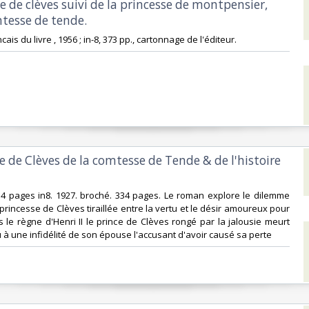
se de clèves suivi de la princesse de montpensier,
mtesse de tende. ‎
ncais du livre , 1956 ; in-8, 373 pp., cartonnage de l'éditeur.‎
se de Clèves de la comtesse de Tende & de l'histoire
34 pages in8. 1927. broché. 334 pages. Le roman explore le dilemme
 princesse de Clèves tiraillée entre la vertu et le désir amoureux pour
le règne d'Henri II le prince de Clèves rongé par la jalousie meurt
 à une infidélité de son épouse l'accusant d'avoir causé sa perte‎