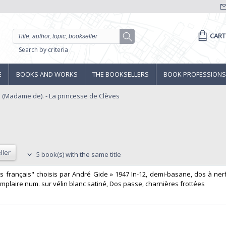
CART
Search by criteria
E
BOOKS AND WORKS
THE BOOKSELLERS
BOOK PROFESSIONS
 (Madame de). - La princesse de Clèves
ller
5 book(s) with the same title
mans français" choisis par André Gide » 1947 In-12, demi-basane, dos à nerf
plaire num. sur vélin blanc satiné, Dos passe, charnières frottées‎