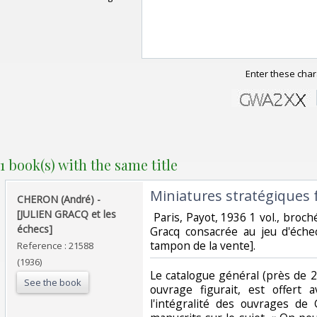
Enter these char
1 book(s) with the same title
‎Miniatures stratégiques f
‎CHERON (André) -
[JULIEN GRACQ et les
‎ Paris, Payot, 1936 1 vol., broch
échecs]‎
Gracq consacrée au jeu d'échec
tampon de la vente]. ‎
Reference : 21588
(1936)
‎Le catalogue général (près de 
See the book
ouvrage figurait, est offert a
l'intégralité des ouvrages de