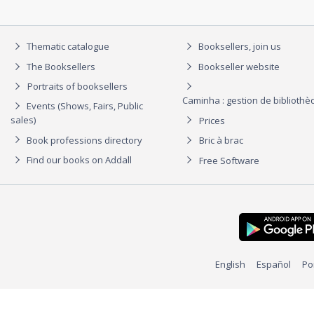
Thematic catalogue
Booksellers, join us
The Booksellers
Bookseller website
Portraits of booksellers
Caminha : gestion de biblioth
Events (Shows, Fairs, Public
sales)
Prices
Book professions directory
Bric à brac
Find our books on Addall
Free Software
English
Español
Po