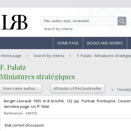
Search by criteria
HOME PAGE
BOOKS AND WORKS
Home page
Search by criteria
F. Palatz - Miniatures stratégi
‎F. Palatz‎
‎Miniatures stratégiques‎
From same author ...
All books of this bookseller
1 book(s
‎Berger-Levrault 1935 In-8 broché, 132 pp. Portrait frontispice. Cou
dernière page. Un ff. félié.‎
Reference : 140155
‎ Etat correct d’occasion ‎