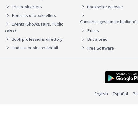
The Booksellers
Bookseller website
Portraits of booksellers
Caminha : gestion de biblioth
Events (Shows, Fairs, Public
sales)
Prices
Book professions directory
Bric à brac
Find our books on Addall
Free Software
English
Español
Po