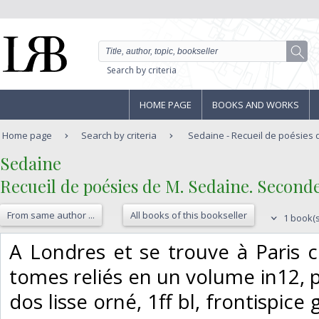
Search by criteria
HOME PAGE
BOOKS AND WORKS
Home page
Search by criteria
Sedaine - Recueil de poésies d
‎Sedaine‎
‎Recueil de poésies de M. Sedaine. Seconde
From same author ...
All books of this bookseller
1 book(s
‎A Londres et se trouve à Paris
tomes reliés en un volume in12, p
dos lisse orné, 1ff bl, frontispice