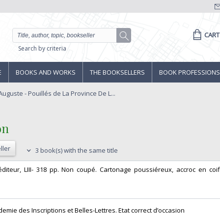
CART
Search by criteria
E
BOOKS AND WORKS
THE BOOKSELLERS
BOOK PROFESSIONS
uguste - Pouillés de La Province De L...
n ‎
ller
3 book(s) with the same title
 éditeur, LIII- 318 pp. Non coupé. Cartonage poussiéreux, accroc en coif
demie des Inscriptions et Belles-Lettres. Etat correct d’occasion ‎