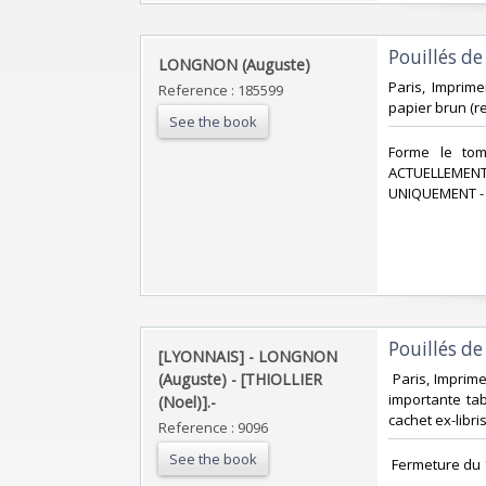
‎Pouillés de
‎LONGNON (Auguste)‎
‎Paris, Imprime
Reference : 185599
papier brun (re
See the book
‎Forme le to
ACTUELLEMENT
UNIQUEMENT - 
‎Pouillés de
‎[LYONNAIS] - LONGNON
(Auguste) - [THIOLLIER
‎ Paris, Imprim
importante ta
(Noel)].-‎
cachet ex-libris
Reference : 9096
See the book
‎ Fermeture du 