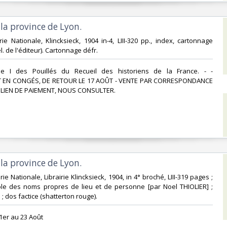
 la province de Lyon.‎
rie Nationale, Klincksieck, 1904 in-4, LIII-320 pp., index, cartonnage
l. de l'éditeur). Cartonnage défr.‎
me I des Pouillés du Recueil des historiens de la France. - -
 EN CONGÉS, DE RETOUR LE 17 AOÛT - VENTE PAR CORRESPONDANCE
LIEN DE PAIEMENT, NOUS CONSULTER.‎
 la province de Lyon.‎
erie Nationale, Librairie Klincksieck, 1904, in 4° broché, LIII-319 pages ;
ble des noms propres de lieu et de personne [par Noel THIOLIER] ;
 ; dos factice (shatterton rouge). ‎
1er au 23 Août‎