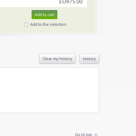
EUR75.00
Add to cart
Add to the selection
Clear my history
History
Go to top