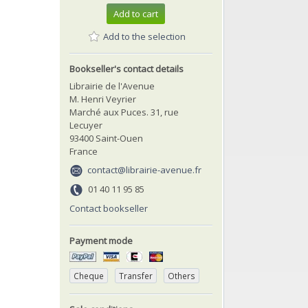
Add to cart
Add to the selection
Bookseller's contact details
Librairie de l'Avenue
M. Henri Veyrier
Marché aux Puces. 31, rue
Lecuyer
93400 Saint-Ouen
France
contact@librairie-avenue.fr
01 40 11 95 85
Contact bookseller
Payment mode
Cheque
Transfer
Others