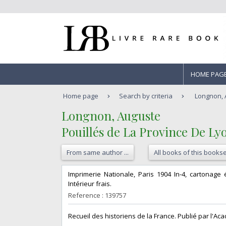
HOME PAG
Home page
Search by criteria
Longnon, A
‎Longnon, Auguste‎
‎Pouillés de La Province De Lyo
From same author ...
All books of this bookse
‎Imprimerie Nationale, Paris 1904 In-4, cartonage
Intérieur frais.‎
Reference : 139757
‎Recueil des historiens de la France. Publié par l'Aca