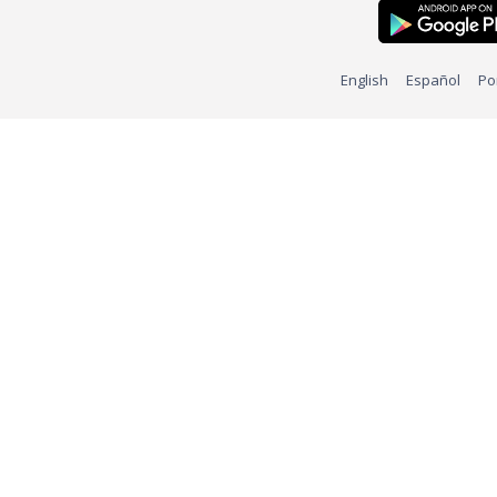
English
Español
Po