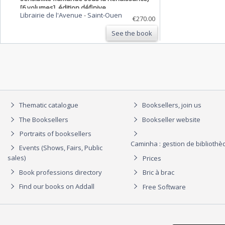
[6 volumes]. édition définive
Librairie de l'Avenue
-
Saint-Ouen
€270.00
See the book
Thematic catalogue
Booksellers, join us
The Booksellers
Bookseller website
Portraits of booksellers
Caminha : gestion de biblioth
Events (Shows, Fairs, Public
sales)
Prices
Book professions directory
Bric à brac
Find our books on Addall
Free Software