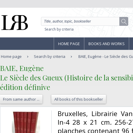
Search by criteria
HOME PAGE
BOOKS AND WORKS
Home page
Search by criteria
BAIE, Eugène - Le Siècle des Gu
‎BAIE, Eugène‎
‎Le Siècle des Gueux (Histoire de la sensib
édition définive‎
From same author ...
All books of this bookseller
‎Bruxelles, Librairie V
In-4 28 x 21 cm. 256-2
planches contenant 96 f