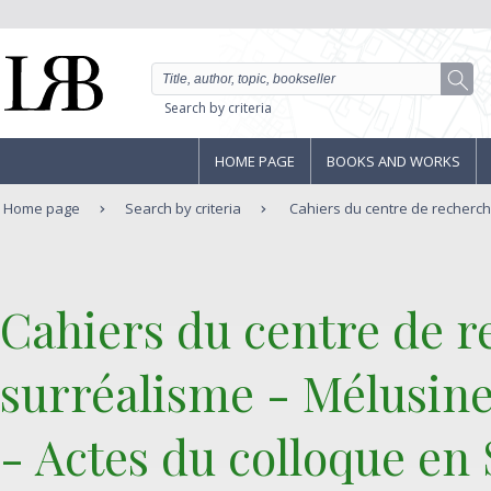
Search by criteria
HOME PAGE
BOOKS AND WORKS
Home page
Search by criteria
Cahiers du centre de recherches
‎Cahiers du centre de r
surréalisme - Mélusine 
- Actes du colloque en 